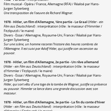
Film musical - Opéra / France, Allemagne (RFA) / Réalisé par Hans-
Jurgen Syberberg
Une transposition de l'oeuvre de Richard Wagner.
1978
-
Hitler, un film d'Allemagne, 1ère partie - Le Graal
(
Hitler - ein
Film aus Deutschland
) : interprétation (rôle : le masseur d'Himmler /
Fitzliputzli / le maire)
Divers - Essai / Allemagne, Royaume-Uni, France / Réalisé par Hans-
Jurgen Syberberg
Sur une scène, un homme raconte l'histoire des heures sombres de
l'Allemagne. Il est suivi par Adolf Hitler, qui justifie son ascension au
pouvoir.
1978
-
Hitler, un film d'Allemagne, 2e partie - Un rêve allemand
(
Hitler - ein Film aus Deutschland
) : interprétation (rôle : le masseur
d'Himmler / Fitzliputzli / le maire)
Divers - Essai / Allemagne, Royaume-Uni, France / Réalisé par Hans-
Jurgen Syberberg
Hitler, qui sort vêtu d'une toge de la tombe de Wagner, justifie sa présence
au pouvoir. Himmler se lance dans une grande discussion avec son
masseur.
1978
-
Hitler, un film d'Allemagne, 3e partie - La fin du conte d'hiver
(
Hitler - ein Film aus Deutschland
) : interprétation (rôle : le masseur
d'Himmler / Fitzliputzli / le maire)