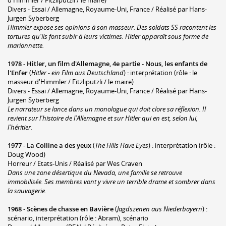
Divers - Essai / Allemagne, Royaume-Uni, France / Réalisé par Hans-
Jurgen Syberberg
Himmler expose ses opinions à son masseur. Des soldats SS racontent les
tortures qu'ils font subir à leurs victimes. Hitler apparaît sous forme de
marionnette.
1978
-
Hitler, un film d'Allemagne, 4e partie - Nous, les enfants de
l'Enfer
(
Hitler - ein Film aus Deutschland
) : interprétation (rôle : le
masseur d'Himmler / Fitzliputzli / le maire)
Divers - Essai / Allemagne, Royaume-Uni, France / Réalisé par Hans-
Jurgen Syberberg
Le narrateur se lance dans un monologue qui doit clore sa réflexion. Il
revient sur l'histoire de l'Allemagne et sur Hitler qui en est, selon lui,
l'héritier.
1977
-
La Colline a des yeux
(
The Hills Have Eyes
) : interprétation (rôle :
Doug Wood)
Horreur / Etats-Unis / Réalisé par Wes Craven
Dans une zone désertique du Nevada, une famille se retrouve
immobilisée. Ses membres vont y vivre un terrible drame et sombrer dans
la sauvagerie.
1968
-
Scènes de chasse en Bavière
(
Jagdszenen aus Niederbayern
) :
scénario, interprétation (rôle : Abram), scénario