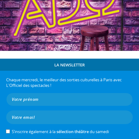
LA NEWSLETTER
Chaque mercredi, le meilleur des sorties culturelles à Paris avec
L'Officiel des spectacles !
S’inscrire également à la
sélection théâtre
du samedi