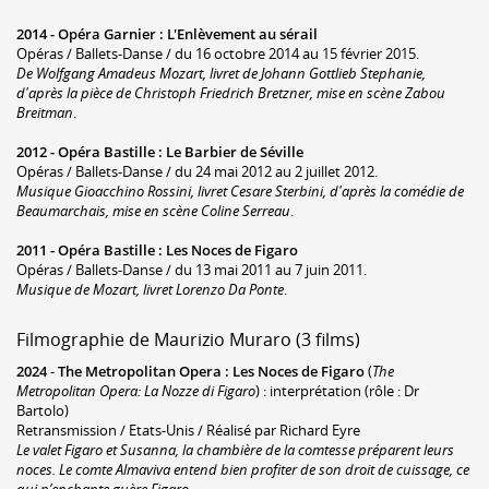
2014 -
Opéra Garnier
:
L'Enlèvement au sérail
Opéras / Ballets-Danse / du 16 octobre 2014 au 15 février 2015.
De Wolfgang Amadeus Mozart, livret de Johann Gottlieb Stephanie,
d'après la pièce de Christoph Friedrich Bretzner, mise en scène Zabou
Breitman
.
2012 -
Opéra Bastille
:
Le Barbier de Séville
Opéras / Ballets-Danse / du 24 mai 2012 au 2 juillet 2012.
Musique Gioacchino Rossini, livret Cesare Sterbini, d'après la comédie de
Beaumarchais, mise en scène Coline Serreau
.
2011 -
Opéra Bastille
:
Les Noces de Figaro
Opéras / Ballets-Danse / du 13 mai 2011 au 7 juin 2011.
Musique de Mozart, livret Lorenzo Da Ponte
.
Filmographie de Maurizio Muraro (3 films)
2024
-
The Metropolitan Opera : Les Noces de Figaro
(
The
Metropolitan Opera: La Nozze di Figaro
) : interprétation (rôle : Dr
Bartolo)
Retransmission / Etats-Unis / Réalisé par Richard Eyre
Le valet Figaro et Susanna, la chambière de la comtesse préparent leurs
noces. Le comte Almaviva entend bien profiter de son droit de cuissage, ce
qui n’enchante guère Figaro.