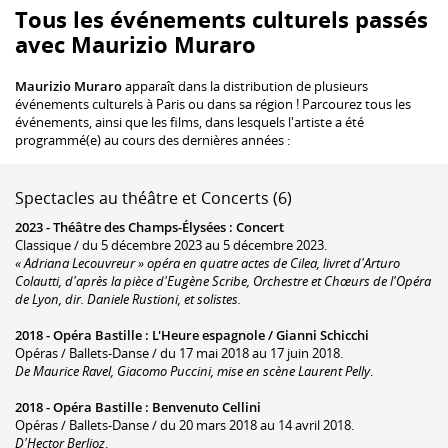
Tous les événements culturels passés
avec Maurizio Muraro
Maurizio Muraro
apparaît dans la distribution de plusieurs
événements culturels à Paris ou dans sa région ! Parcourez tous les
événements, ainsi que les films, dans lesquels l'artiste a été
programmé(e) au cours des dernières années :
Spectacles au théâtre et Concerts (6)
2023 -
Théâtre des Champs-Élysées
:
Concert
Classique / du 5 décembre 2023 au 5 décembre 2023.
« Adriana Lecouvreur » opéra en quatre actes de Cilea, livret d'Arturo
Colautti, d'après la pièce d'Eugène Scribe, Orchestre et Chœurs de l'Opéra
de Lyon, dir. Daniele Rustioni, et solistes.
2018 -
Opéra Bastille
:
L'Heure espagnole / Gianni Schicchi
Opéras / Ballets-Danse / du 17 mai 2018 au 17 juin 2018.
De Maurice Ravel, Giacomo Puccini, mise en scène Laurent Pelly
.
2018 -
Opéra Bastille
:
Benvenuto Cellini
Opéras / Ballets-Danse / du 20 mars 2018 au 14 avril 2018.
D'Hector Berlioz
.