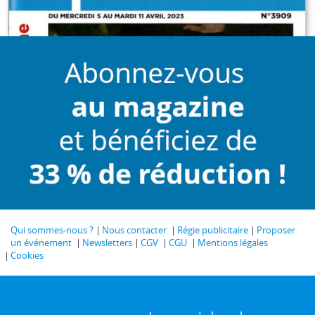
Qui sommes-nous ?
Nous contacter
Régie publicitaire
Proposer
un événement
Newsletters
CGV
CGU
Mentions légales
Cookies