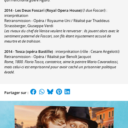
2014
-
Les Deux Foscari (Royal Opera House)
(
I due Foscari
) :
interprétation
Retransmission - Opéra / Royaume-Uni / Réalisé par Thaddeus
Strassberger, Giuseppe Verdi
Les rivaux du chef de Venise veulent le renverser : ils jouent alors avec le
sentiment paternel de Foscari, son fils étant injustement accusé de
meurtre et de trahison.
2014
-
Tosca (opéra Bastille)
: interprétation (rôle : Cesare Angelotti)
Retransmission - Opéra / Réalisé par Benoît Jacquot
Rome, 1800. Floria Tosca, cantatrice, aime le peintre Mario Cavaradossi,
mais celui-ci est emprisonné pour avoir caché un prisonnier politique
évadé.
Partager sur :