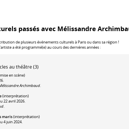
turels passés avec Mélissandre Archimb
tribution de plusieurs événements culturels à Paris ou dans sa région !
'artiste a été programmé(e) au cours des dernières années :
cles au théâtre (3)
mise en scène)
26.
e Mélissandre Archimbaud
.
e
(interprétation)
 22 avril 2026.
ud
.
es maris
(interprétation)
u 4 juin 2024.