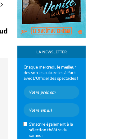
aud
LA NEWSLETTER
Chaque mercredi, le meilleur
des sorties culturelles à Paris
avec L'Officiel des spectacles !
S’inscrire également à la
sélection théâtre
du
samedi