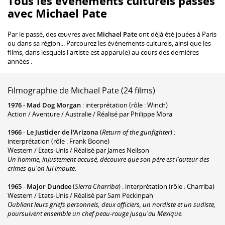
Tous les événements culturels passés
avec Michael Pate
Par le passé, des œuvres avec
Michael Pate
ont déjà été jouées à Paris
ou dans sa région... Parcourez les événements culturels, ainsi que les
films, dans lesquels l'artiste est apparu(e) au cours des dernières
années :
Filmographie de Michael Pate (24 films)
1976
-
Mad Dog Morgan
: interprétation (rôle : Winch)
Action / Aventure / Australie / Réalisé par Philippe Mora
1966
-
Le Justicier de l'Arizona
(
Return of the gunfighter
) :
interprétation (rôle : Frank Boone)
Western / Etats-Unis / Réalisé par James Neilson
Un homme, injustement accusé, découvre que son père est l'auteur des
crimes qu'on lui impute.
1965
-
Major Dundee
(
Sierra Charriba
) : interprétation (rôle : Charriba)
Western / Etats-Unis / Réalisé par Sam Peckinpah
Oubliant leurs griefs personnels, deux officiers, un nordiste et un sudiste,
poursuivent ensemble un chef peau-rouge jusqu'au Mexique.