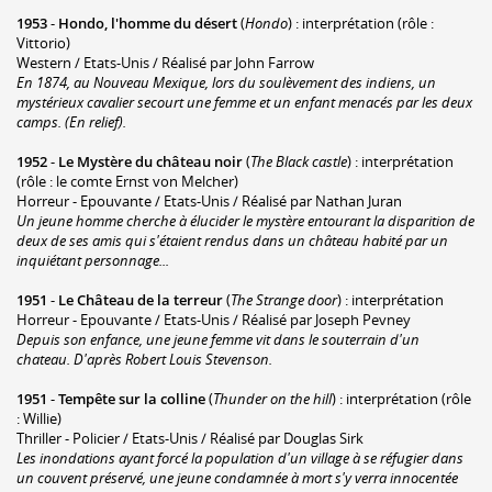
1953
-
Hondo, l'homme du désert
(
Hondo
) : interprétation (rôle :
Vittorio)
Western / Etats-Unis / Réalisé par John Farrow
En 1874, au Nouveau Mexique, lors du soulèvement des indiens, un
mystérieux cavalier secourt une femme et un enfant menacés par les deux
camps. (En relief).
1952
-
Le Mystère du château noir
(
The Black castle
) : interprétation
(rôle : le comte Ernst von Melcher)
Horreur - Epouvante / Etats-Unis / Réalisé par Nathan Juran
Un jeune homme cherche à élucider le mystère entourant la disparition de
deux de ses amis qui s'étaient rendus dans un château habité par un
inquiétant personnage...
1951
-
Le Château de la terreur
(
The Strange door
) : interprétation
Horreur - Epouvante / Etats-Unis / Réalisé par Joseph Pevney
Depuis son enfance, une jeune femme vit dans le souterrain d'un
chateau. D'après Robert Louis Stevenson.
1951
-
Tempête sur la colline
(
Thunder on the hill
) : interprétation (rôle
: Willie)
Thriller - Policier / Etats-Unis / Réalisé par Douglas Sirk
Les inondations ayant forcé la population d'un village à se réfugier dans
un couvent préservé, une jeune condamnée à mort s'y verra innocentée