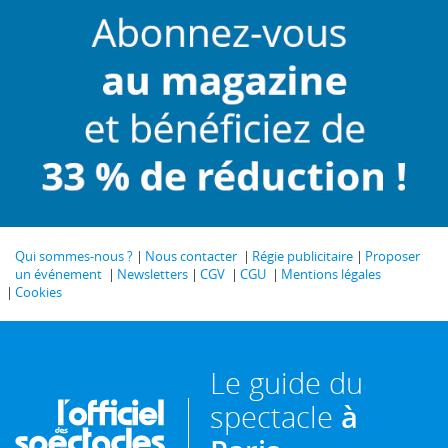
Qui sommes-nous ?
Nous contacter
Régie publicitaire
Proposer
un événement
Newsletters
CGV
CGU
Mentions légales
Cookies
Le guide du
spectacle
à