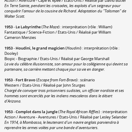
Action / Aventure - Cape et épée / Etats-Unis / Réalisé par David Butler
En Terre Sainte, pendant les croisades, les exploits d'un seigneur pour
conquérir l'amour de la cousine de Richard. Adaptation du "Talisman" de
Walter Scott.
1953
-
Le Labyrinthe
(
The Maze
) : interprétation (rôle : William)
Fantastique / Science-Fiction / Etats-Unis / Réalisé par William
Cameron Menzies
1953
-
Houdini, le grand magicien
(
Houdini
) : interprétation (rôle :
Dooley)
Biopic - Biographie / Etats-Unis / Réalisé par George Marshall
La vie du célèbre illusionniste, son amour pour la collégienne qui devint sa
partenaire, sa carrière mettant chaque jour sa vie en danger.
1953
-
Fort Bravo
(
Escape from Fort-Bravo
) : scénario
Western / Etats-Unis / Réalisé par John Sturges
Chargé de convoyer trois prisonniers sudistes, un officier nordiste et ses
hommes sont encerclés par les indiens mescaleros dans le désert
d'Arizona.
1953
-
Complot dans la jungle
(
The Royal African Riffles
) : interprétation
Action / Aventure - Aventures / Etats-Unis / Réalisé par Lesley Selander
En 1914, à Mombassa, le lieutenant d'un navire anglais parviendra à
reprendre les armes volées par une bande d'aventuriers.