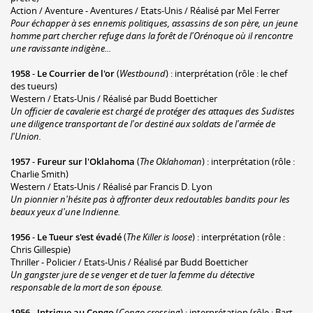
Action / Aventure - Aventures / Etats-Unis / Réalisé par Mel Ferrer
Pour échapper à ses ennemis politiques, assassins de son père, un jeune
homme part chercher refuge dans la forêt de l'Orénoque où il rencontre
une ravissante indigène...
1958
-
Le Courrier de l'or
(
Westbound
) : interprétation (rôle : le chef
des tueurs)
Western / Etats-Unis / Réalisé par Budd Boetticher
Un officier de cavalerie est chargé de protéger des attaques des Sudistes
une diligence transportant de l'or destiné aux soldats de l'armée de
l'Union.
1957
-
Fureur sur l'Oklahoma
(
The Oklahoman
) : interprétation (rôle :
Charlie Smith)
Western / Etats-Unis / Réalisé par Francis D. Lyon
Un pionnier n'hésite pas à affronter deux redoutables bandits pour les
beaux yeux d'une Indienne.
1956
-
Le Tueur s'est évadé
(
The Killer is loose
) : interprétation (rôle :
Chris Gillespie)
Thriller - Policier / Etats-Unis / Réalisé par Budd Boetticher
Un gangster jure de se venger et de tuer la femme du détective
responsable de la mort de son épouse.
1956
-
Intrigue au Congo
(
Congo crossing
) : interprétation (rôle : Bart