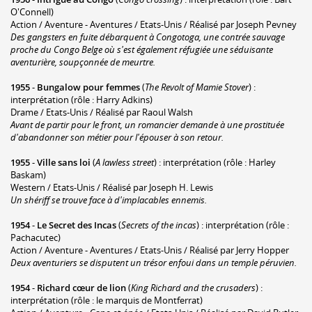
O'Connell)
Action / Aventure - Aventures / Etats-Unis / Réalisé par Joseph Pevney
Des gangsters en fuite débarquent à Congotoga, une contrée sauvage
proche du Congo Belge où s'est également réfugiée une séduisante
aventurière, soupçonnée de meurtre.
1955
-
Bungalow pour femmes
(
The Revolt of Mamie Stover
) :
interprétation (rôle : Harry Adkins)
Drame / Etats-Unis / Réalisé par Raoul Walsh
Avant de partir pour le front, un romancier demande à une prostituée
d'abandonner son métier pour l'épouser à son retour.
1955
-
Ville sans loi
(
A lawless street
) : interprétation (rôle : Harley
Baskam)
Western / Etats-Unis / Réalisé par Joseph H. Lewis
Un shériff se trouve face à d'implacables ennemis.
1954
-
Le Secret des Incas
(
Secrets of the incas
) : interprétation (rôle :
Pachacutec)
Action / Aventure - Aventures / Etats-Unis / Réalisé par Jerry Hopper
Deux aventuriers se disputent un trésor enfoui dans un temple péruvien.
1954
-
Richard cœur de lion
(
King Richard and the crusaders
) :
interprétation (rôle : le marquis de Montferrat)