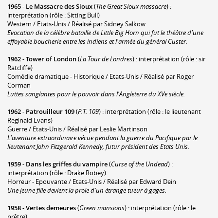
1965
-
Le Massacre des Sioux
(
The Great Sioux massacre
) :
interprétation (rôle : Sitting Bull)
Western / Etats-Unis / Réalisé par Sidney Salkow
Evocation de la célèbre bataille de Little Big Horn qui fut le théâtre d'une
effoyable boucherie entre les indiens et l'armée du général Custer.
1962
-
Tower of London
(
La Tour de Londres
) : interprétation (rôle : sir
Ratcliffe)
Comédie dramatique - Historique / Etats-Unis / Réalisé par Roger
Corman
Luttes sanglantes pour le pouvoir dans l'Angleterre du XVe siècle.
1962
-
Patrouilleur 109
(
P.T. 109
) : interprétation (rôle : le lieutenant
Reginald Evans)
Guerre / Etats-Unis / Réalisé par Leslie Martinson
L'aventure extraordinaire vécue pendant la guerre du Pacifique par le
lieutenant John Fitzgerald Kennedy, futur président des Etats Unis.
1959
-
Dans les griffes du vampire
(
Curse of the Undead
) :
interprétation (rôle : Drake Robey)
Horreur - Epouvante / Etats-Unis / Réalisé par Edward Dein
Une jeune fille devient la proie d'un étrange tueur à gages.
1958
-
Vertes demeures
(
Green mansions
) : interprétation (rôle : le
prêtre)