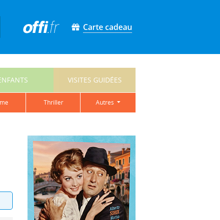
Carte cadeau
ENFANTS
VISITES GUIDÉES
ame
thriller
autres