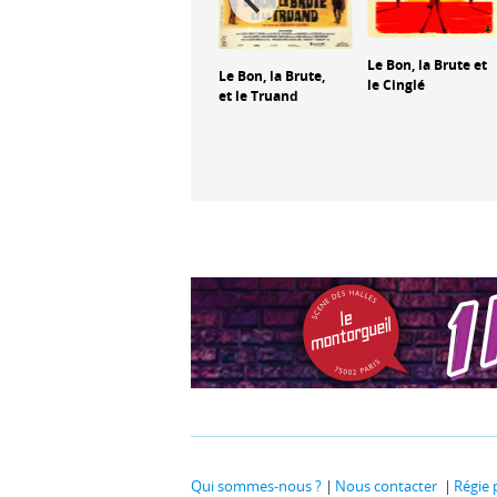
Le Bon, la Brute et
La Bataille de
Le Bon, la Brute,
ie-
le Cinglé
Gaulle : L'Âge de
et le Truand
fer
Qui sommes-nous ?
Nous contacter
Régie 