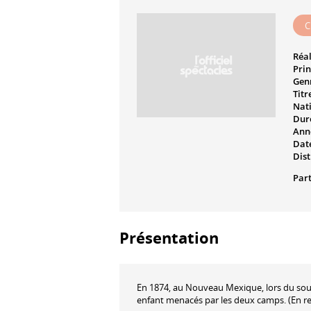
C
Réal
Prin
Genr
Titr
Nati
Dur
Ann
Date
Dist
Part
Présentation
En 1874, au Nouveau Mexique, lors du sou
enfant menacés par les deux camps. (En rel