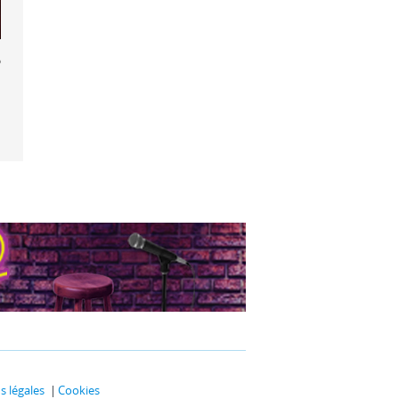
er-Man :
nd New Day
 légales
Cookies