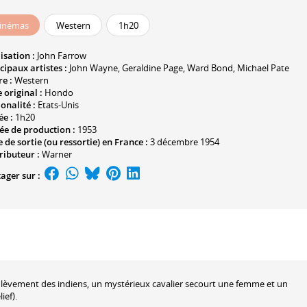
inémas
Western
1h20
isation :
John Farrow
cipaux artistes :
John Wayne
,
Geraldine Page
,
Ward Bond
,
Michael Pate
e :
Western
e original :
Hondo
onalité :
Etats-Unis
ée :
1h20
ée de production :
1953
 de sortie (ou ressortie) en France :
3 décembre 1954
ributeur :
Warner
ager sur :
lèvement des indiens, un mystérieux cavalier secourt une femme et un
ief).