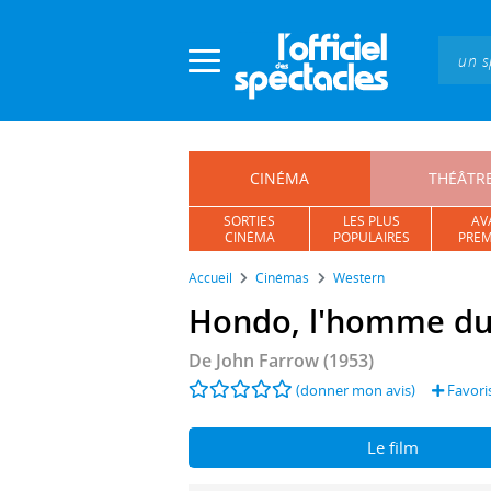
Panneau de gestion des cookies
CINÉMA
THÉÂTR
SORTIES
LES PLUS
AV
CINÉMA
POPULAIRES
PREM
Accueil
Cinémas
Western
Hondo, l'homme du
De
John Farrow
(1953)
(donner mon avis)
Favori
Le film