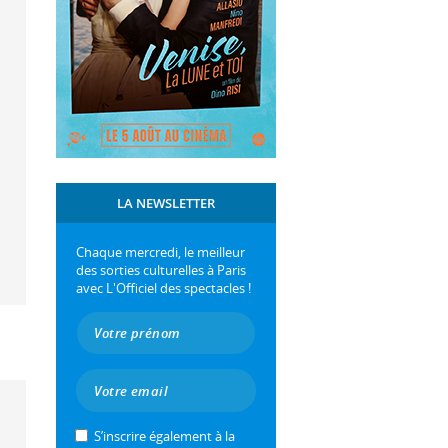
LA NEWSLETTER
Chaque mercredi, le meilleur
des sorties culturelles à Paris
avec L'Officiel des spectacles !
S’inscrire également à la