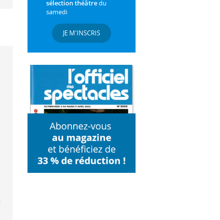
sélection théâtre
du
samedi
JE M'INSCRIS
t