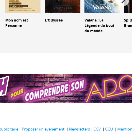
Mon nom est
L'Odyssée
Vaiana : La
Spid
Personne
Légende du bout
Bra
du monde
publicitaire
Proposer un événement
Newsletters
CGV
CGU
Mentions