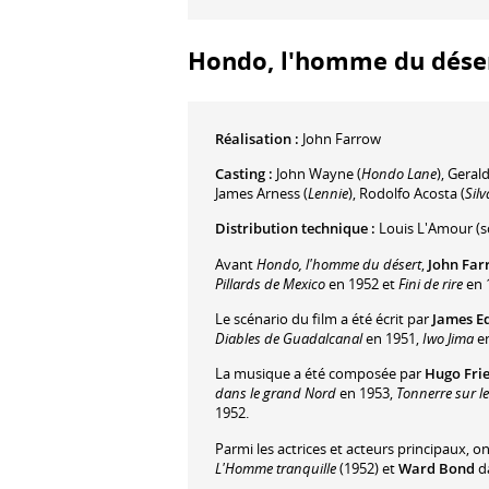
Hondo, l'homme du désert
Réalisation :
John Farrow
Casting :
John Wayne
(
Hondo Lane
)
,
Geral
James Arness
(
Lennie
)
,
Rodolfo Acosta
(
Silv
Distribution technique :
Louis L'Amour
(s
Avant
Hondo, l'homme du désert
,
John Far
Pillards de Mexico
en 1952 et
Fini de rire
en 
Le scénario du film a été écrit par
James E
Diables de Guadalcanal
en 1951,
Iwo Jima
en
La musique a été composée par
Hugo Fri
dans le grand Nord
en 1953,
Tonnerre sur l
1952.
Parmi les actrices et acteurs principaux, o
L'Homme tranquille
(1952) et
Ward Bond
d