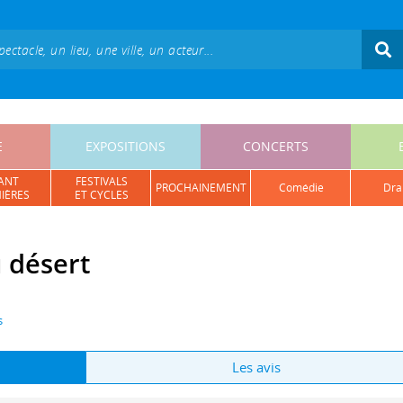
E
EXPOSITIONS
CONCERTS
ANT
FESTIVALS
PROCHAINEMENT
comédie
dr
IÈRES
ET CYCLES
 désert
s
Les avis