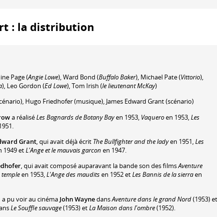
 : la distribution
dine Page
(
Angie Lowe
)
,
Ward Bond
(
Buffalo Baker
)
,
Michael Pate
(
Vittorio
)
,
a
)
,
Leo Gordon
(
Ed Lowe
)
,
Tom Irish
(
le lieutenant McKay
)
cénario)
,
Hugo Friedhofer
(musique)
,
James Edward Grant
(scénario)
row
a réalisé
Les Bagnards de Botany Bay
en 1953,
Vaquero
en 1953,
Les
1951.
dward Grant
, qui avait déjà écrit
The Bullfighter and the lady
en 1951,
Les
 1949 et
L'Ange et le mauvais garcon
en 1947.
edhofer
, qui avait composé auparavant la bande son des films
Aventure
e temple
en 1953,
L'Ange des maudits
en 1952 et
Les Bannis de la sierra
en
n a pu voir au cinéma
John Wayne
dans
Aventure dans le grand Nord
(1953) e
ans
Le Souffle sauvage
(1953) et
La Maison dans l'ombre
(1952).