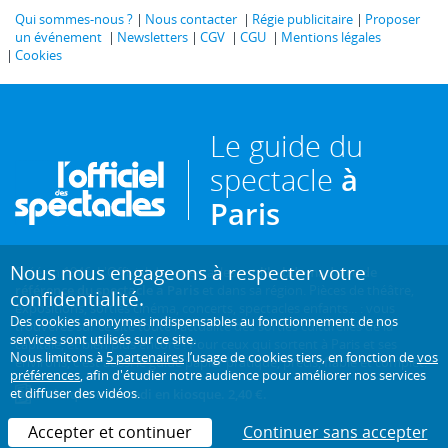
Qui sommes-nous ?
Nous contacter
Régie publicitaire
Proposer
un événement
Newsletters
CGV
CGU
Mentions légales
Cookies
Le guide du
spectacle
à
Paris
Nous nous engageons à respecter votre
Créé en 1946, L'Officiel des spectacles est
l'hebdomadaire de
référence du spectacle à Paris
et dans sa région. Pièces de théâtre,
confidentialité.
expositions, sorties cinéma, concerts, spectacles enfants... : vous
Des cookies anonymes indispensables au fonctionnement de nos
trouverez sur ce site toute l'actualité des sorties culturelles de la
services sont utilisés sur ce site.
capitale, et bien plus encore ! Pour ceux qui sortent à Paris et ses
Nous limitons à
5 partenaires
l’usage de cookies tiers, en fonction de
vos
environs, c'est aussi le guide papier pratique, précis, fiable et complet.
préférences
, afin d'étudier notre audience pour améliorer nos services
et diffuser des vidéos.
Chaque mercredi en kiosque. 2,40 €.
Accepter et continuer
Continuer sans accepter