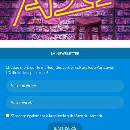
LA NEWSLETTER
Chaque mercredi, le meilleur des sorties culturelles à Paris avec
L'Officiel des spectacles !
S’inscrire également à la
sélection théâtre
du samedi
JE M'INSCRIS