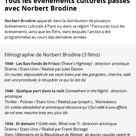
Tous les événements culturels passés
avec Norbert Brodine
Norbert Brodine
apparaît dans la distribution de plusieurs
événements culturels à Paris ou dans sa région ! Parcourez tous les
événements, ainsi que les films, dans lesquels l'artiste a été
programmé(e) au cours des dernières années :
Filmographie de Norbert Brodine (3 films)
1949
-
Les Bas-fonds de Frisco
(
Thieve's Highway
) : direction artistique
Drame / Etats-Unis / Réalisé par Jules Dassin
Un routier, dépossédé de ses seuls biens par des gangsters, cherche, aidé
par une prostituée, à récupérer ce qui lui est dû
1946
-
Quelque part dans la nuit
(
Somewhere in the Night
) : direction
artistique
Thriller - Policier / Etats-Unis / Réalisé par Joseph L. Mankiewicz
Un soldat démobilisé et amnésique découvre qu'il fut mêlé à une affaire
de vol avec meurtre trois ans plus tôt.
1934
-
Et demain ?
(
Little man, What now ?
) : direction artistique
Drame / Etats-Unis / Réalisé par Frank Borzage
Dans l'Allemagne de la République de Weimar, de jeunes couples vivent le