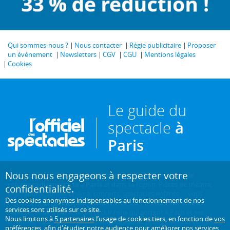
Qui sommes-nous ?
Nous contacter
Régie publicitaire
Proposer
un événement
Newsletters
CGV
CGU
Mentions légales
Cookies
Le guide du
spectacle
à
Paris
Nous nous engageons à respecter votre
Créé en 1946, L'Officiel des spectacles est
l'hebdomadaire de
référence du spectacle à Paris
et dans sa région. Pièces de théâtre,
confidentialité.
expositions, sorties cinéma, concerts, spectacles enfants... : vous
Des cookies anonymes indispensables au fonctionnement de nos
trouverez sur ce site toute l'actualité des sorties culturelles de la
services sont utilisés sur ce site.
capitale, et bien plus encore ! Pour ceux qui sortent à Paris et ses
Nous limitons à
5 partenaires
l’usage de cookies tiers, en fonction de
vos
environs, c'est aussi le guide papier pratique, précis, fiable et complet.
préférences
, afin d'étudier notre audience pour améliorer nos services