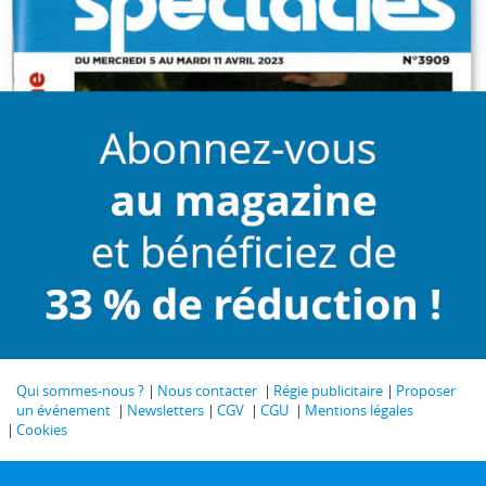
Qui sommes-nous ?
Nous contacter
Régie publicitaire
Proposer
un événement
Newsletters
CGV
CGU
Mentions légales
Cookies