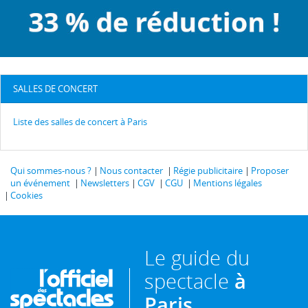
SALLES DE CONCERT
Liste des salles de concert à Paris
Qui sommes-nous ?
Nous contacter
Régie publicitaire
Proposer
un événement
Newsletters
CGV
CGU
Mentions légales
Cookies
Le guide du
spectacle
à
Paris