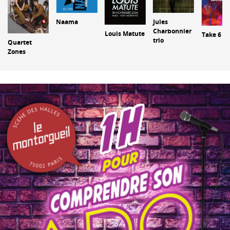
Naama
Jules
Charbonnier
Louis Matute
Take 6
trio
Quartet
Zones