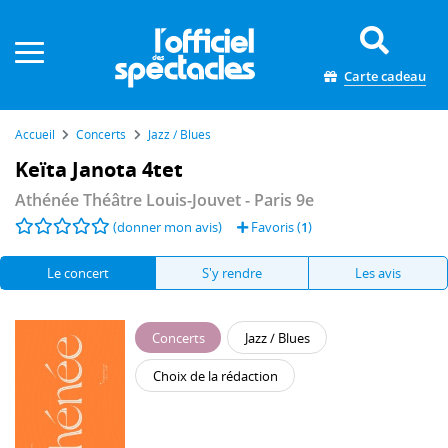
Panneau de gestion des cookies
Carte cadeau
Accueil
Concerts
Jazz / Blues
Keïta Janota 4tet
Athénée Théâtre Louis-Jouvet
- Paris 9e
(donner mon avis)
Favoris (
1
)
Le concert
S'y rendre
Les avis
Concerts
Jazz / Blues
Choix de la rédaction