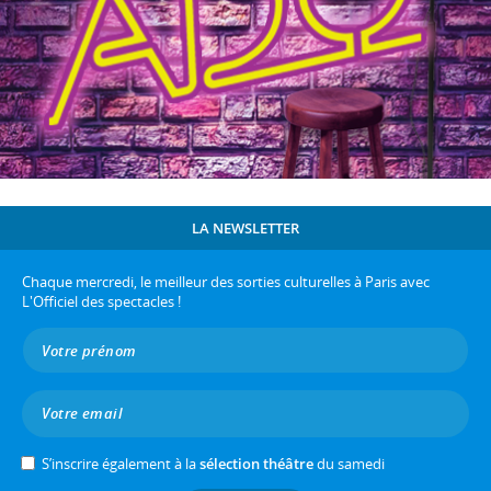
LA NEWSLETTER
Chaque mercredi, le meilleur des sorties culturelles à Paris avec
L'Officiel des spectacles !
S’inscrire également à la
sélection théâtre
du samedi