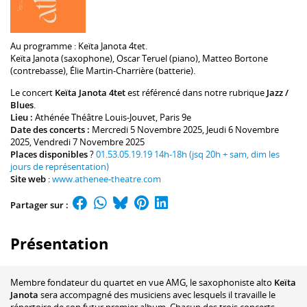
Au programme :
Keïta Janota
4tet.
Keïta Janota
(saxophone),
Oscar Teruel
(piano),
Matteo Bortone
(contrebasse),
Élie Martin-Charrière
(batterie).
Le concert
Keïta Janota 4tet
est référencé dans notre rubrique
Jazz /
Blues
.
Lieu :
Athénée Théâtre Louis-Jouvet
, Paris 9e
Date des concerts :
Mercredi 5 Novembre 2025, Jeudi 6 Novembre
2025, Vendredi 7 Novembre 2025
Places disponibles
?
01.53.05.19.19 14h-18h (jsq 20h + sam, dim les
jours de représentation)
Site web
:
www.athenee-theatre.com
Partager sur :
Présentation
Membre fondateur du quartet en vue AMG, le saxophoniste alto
Keïta
Janota
sera accompagné des musiciens avec lesquels il travaille le
répertoire de son futur premier album. Chacun des trois concerts