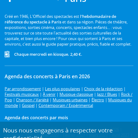
Créé en 1946, L'Officiel des spectacles est
l'hebdomadaire de
référence du spectacle à Paris
et dans sa région. Pièces de théâtre,
expositions, sorties cinéma, concerts, spectacles enfants... : vous
trouverez sur ce site toute l'actualité des sorties culturelles de la
capitale, et bien plus encore ! Pour ceux qui sortent à Paris et ses
environs, c'est aussi le guide papier pratique, précis, fiable et complet.
Chaque mercredi en kiosque. 2,40 €.
Agenda des concerts à Paris en 2026
Par arrondissement
|
Les plus populaires
|
Choix de la rédaction
|
Festivals musicaux
|
À venir
|
Musique classique
|
Jazz / Blues
|
Rock /
Pop
|
Chanson / Variété
|
Musiques urbaines
|
Électro
|
Musiques du
monde
|
Gospel
|
Contemporain / Expérimental
Agenda des concerts par mois
Nous nous engageons à respecter votre
Août 2026
|
Septembre 2026
|
Octobre 2026
|
Novembre 2026
|
Décembre 2026
|
Janvier 2027
|
Février 2027
|
Mars 2027
|
Avril 2027
|