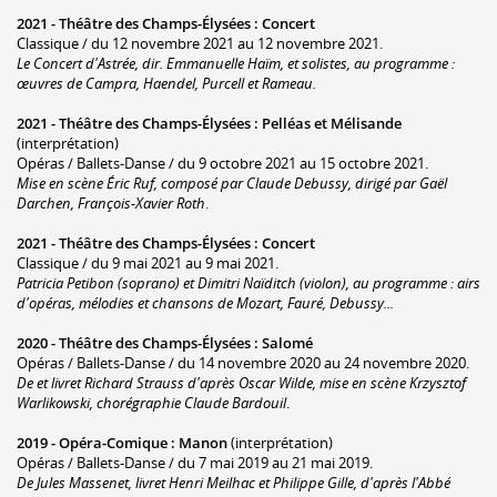
2021 -
Théâtre des Champs-Élysées
:
Concert
Classique / du 12 novembre 2021 au 12 novembre 2021.
Le Concert d'Astrée, dir. Emmanuelle Haïm, et solistes, au programme :
œuvres de Campra, Haendel, Purcell et Rameau.
2021 -
Théâtre des Champs-Élysées
:
Pelléas et Mélisande
(interprétation)
Opéras / Ballets-Danse / du 9 octobre 2021 au 15 octobre 2021.
Mise en scène Éric Ruf, composé par Claude Debussy, dirigé par Gaël
Darchen, François-Xavier Roth
.
2021 -
Théâtre des Champs-Élysées
:
Concert
Classique / du 9 mai 2021 au 9 mai 2021.
Patricia Petibon (soprano) et Dimitri Naïditch (violon), au programme : airs
d'opéras, mélodies et chansons de Mozart, Fauré, Debussy...
2020 -
Théâtre des Champs-Élysées
:
Salomé
Opéras / Ballets-Danse / du 14 novembre 2020 au 24 novembre 2020.
De et livret Richard Strauss d'après Oscar Wilde, mise en scène Krzysztof
Warlikowski, chorégraphie Claude Bardouil
.
2019 -
Opéra-Comique
:
Manon
(interprétation)
Opéras / Ballets-Danse / du 7 mai 2019 au 21 mai 2019.
De Jules Massenet, livret Henri Meilhac et Philippe Gille, d'après l'Abbé