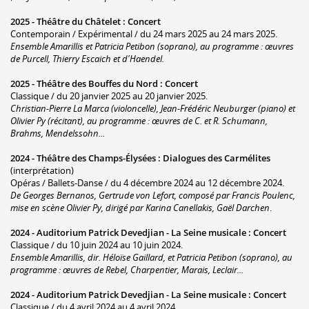
2025 -
Théâtre du Châtelet
:
Concert
Contemporain / Expérimental / du 24 mars 2025 au 24 mars 2025.
Ensemble Amarillis et Patricia Petibon (soprano), au programme : œuvres
de Purcell, Thierry Escaich et d'Haendel.
2025 -
Théâtre des Bouffes du Nord
:
Concert
Classique / du 20 janvier 2025 au 20 janvier 2025.
Christian-Pierre La Marca (violoncelle), Jean-Frédéric Neuburger (piano) et
Olivier Py (récitant), au programme : œuvres de C. et R. Schumann,
Brahms, Mendelssohn...
2024 -
Théâtre des Champs-Élysées
:
Dialogues des Carmélites
(interprétation)
Opéras / Ballets-Danse / du 4 décembre 2024 au 12 décembre 2024.
De Georges Bernanos, Gertrude von Lefort, composé par Francis Poulenc,
mise en scène Olivier Py, dirigé par Karina Canellakis, Gaël Darchen
.
2024 -
Auditorium Patrick Devedjian - La Seine musicale
:
Concert
Classique / du 10 juin 2024 au 10 juin 2024.
Ensemble Amarillis, dir. Héloïse Gaillard, et Patricia Petibon (soprano), au
programme : œuvres de Rebel, Charpentier, Marais, Leclair...
2024 -
Auditorium Patrick Devedjian - La Seine musicale
:
Concert
Classique / du 4 avril 2024 au 4 avril 2024.