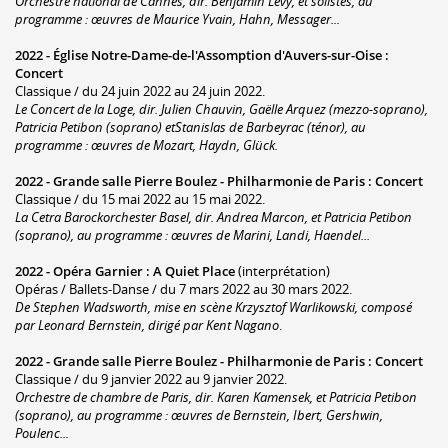
Orchestre national de Cannes, dir. Benjamin Levy, et solistes, au
programme : œuvres de Maurice Yvain, Hahn, Messager...
2022 -
Église Notre-Dame-de-l'Assomption d'Auvers-sur-Oise
:
Concert
Classique / du 24 juin 2022 au 24 juin 2022.
Le Concert de la Loge, dir. Julien Chauvin, Gaëlle Arquez (mezzo-soprano),
Patricia Petibon (soprano) etStanislas de Barbeyrac (ténor), au
programme : œuvres de Mozart, Haydn, Glück.
2022 -
Grande salle Pierre Boulez - Philharmonie de Paris
:
Concert
Classique / du 15 mai 2022 au 15 mai 2022.
La Cetra Barockorchester Basel, dir. Andrea Marcon, et Patricia Petibon
(soprano), au programme : œuvres de Marini, Landi, Haendel...
2022 -
Opéra Garnier
:
A Quiet Place
(interprétation)
Opéras / Ballets-Danse / du 7 mars 2022 au 30 mars 2022.
De Stephen Wadsworth, mise en scène Krzysztof Warlikowski, composé
par Leonard Bernstein, dirigé par Kent Nagano
.
2022 -
Grande salle Pierre Boulez - Philharmonie de Paris
:
Concert
Classique / du 9 janvier 2022 au 9 janvier 2022.
Orchestre de chambre de Paris, dir. Karen Kamensek, et Patricia Petibon
(soprano), au programme : œuvres de Bernstein, Ibert, Gershwin,
Poulenc...