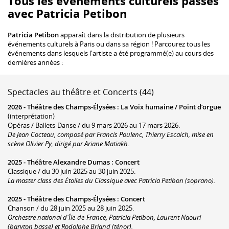
Tous les événements culturels passés
avec Patricia Petibon
Patricia Petibon
apparaît dans la distribution de plusieurs
événements culturels à Paris ou dans sa région ! Parcourez tous les
événements dans lesquels l'artiste a été programmé(e) au cours des
dernières années :
Spectacles au théâtre et Concerts (44)
2026 -
Théâtre des Champs-Élysées
:
La Voix humaine / Point d’orgue
(interprétation)
Opéras / Ballets-Danse / du 9 mars 2026 au 17 mars 2026.
De Jean Cocteau, composé par Francis Poulenc, Thierry Escaich, mise en
scène Olivier Py, dirigé par Ariane Matiakh
.
2025 -
Théâtre Alexandre Dumas
:
Concert
Classique / du 30 juin 2025 au 30 juin 2025.
La master class des Étoiles du Classique avec Patricia Petibon (soprano).
2025 -
Théâtre des Champs-Élysées
:
Concert
Chanson / du 28 juin 2025 au 28 juin 2025.
Orchestre national d'Île-de-France, Patricia Petibon, Laurent Naouri
(baryton basse) et Rodolphe Briand (ténor).