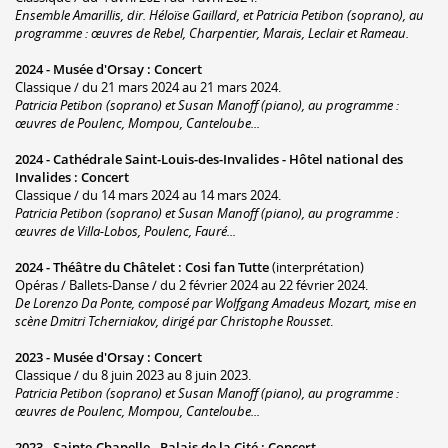
Ensemble Amarillis, dir. Héloïse Gaillard, et Patricia Petibon (soprano), au
programme : œuvres de Rebel, Charpentier, Marais, Leclair et Rameau.
2024 -
Musée d'Orsay
:
Concert
Classique / du 21 mars 2024 au 21 mars 2024.
Patricia Petibon (soprano) et Susan Manoff (piano), au programme :
œuvres de Poulenc, Mompou, Canteloube...
2024 -
Cathédrale Saint-Louis-des-Invalides - Hôtel national des
Invalides
:
Concert
Classique / du 14 mars 2024 au 14 mars 2024.
Patricia Petibon (soprano) et Susan Manoff (piano), au programme :
œuvres de Villa-Lobos, Poulenc, Fauré...
2024 -
Théâtre du Châtelet
:
Cosi fan Tutte
(interprétation)
Opéras / Ballets-Danse / du 2 février 2024 au 22 février 2024.
De Lorenzo Da Ponte, composé par Wolfgang Amadeus Mozart, mise en
scène Dmitri Tcherniakov, dirigé par Christophe Rousset
.
2023 -
Musée d'Orsay
:
Concert
Classique / du 8 juin 2023 au 8 juin 2023.
Patricia Petibon (soprano) et Susan Manoff (piano), au programme :
œuvres de Poulenc, Mompou, Canteloube...
2023 -
Sainte-Chapelle - Palais de la Cité
:
Concert