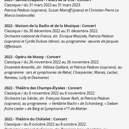
Classique / du 31 mars 2023 au 31 mars 2023.
Patricia Petibon (soprano), Susan Manoff (piano) et Christian-Pierre La
Marca (violoncelle).
2022 -
Maison de la Radio et de la Musique
:
Concert
Classique / du 30 décembre 2022 au 31 décembre 2022.
Orchestre national de France, dir. Enrique Mazzola, Patricia Petibon
(soprano) et Cyrille Dubois (ténor), au programme : œuvres de Jacques
Offenbach.
2022 -
Opéra de Massy
:
Concert
Classique / du 26 novembre 2022 au 26 novembre 2022.
Ensemble Amarillis, dir. Héloïse Gaillard, et Patricia Petibon (soprano), au
programme : airs et symphonies de Rebel, Charpentier, Marais, Leclair,
Rameau, Lully et Desmarest.
2022 -
Théâtre des Champs-Élysées
:
Concert
Classique / du 6 novembre 2022 au 6 novembre 2022.
Orchestre Les Siècles, dir. François-Xavier Roth, et Patricia Petibon
(soprano), au programme : « Verklärte Nacht » de Schönberg, « Sieben
frühe Lieder » de Berg et Symphonie n°1 de Mahler.
2022 -
Théâtre du Châtelet
:
Concert
Classique / du 8 octobre 2022 au 8 octobre 2022.