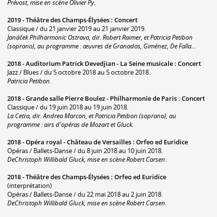
Prévost, mise en scène Olivier Py
.
2019 -
Théâtre des Champs-Élysées
:
Concert
Classique / du 21 janvier 2019 au 21 janvier 2019.
Janáček Philharmonic Ostrava, dir. Robert Raimer, et Patricia Petibon
(soprano), au programme : œuvres de Granados, Giménez, De Falla...
2018 -
Auditorium Patrick Devedjian - La Seine musicale
:
Concert
Jazz / Blues / du 5 octobre 2018 au 5 octobre 2018.
Patricia Petibon.
2018 -
Grande salle Pierre Boulez - Philharmonie de Paris
:
Concert
Classique / du 19 juin 2018 au 19 juin 2018.
La Cetra, dir. Andrea Marcon, et Patricia Petibon (soprano), au
programme : airs d'opéras de Mozart et Gluck.
2018 -
Opéra royal - Château de Versailles
:
Orfeo ed Euridice
Opéras / Ballets-Danse / du 8 juin 2018 au 10 juin 2018.
DeChristoph Willibald Gluck, mise en scène Robert Carsen
.
2018 -
Théâtre des Champs-Élysées
:
Orfeo ed Euridice
(interprétation)
Opéras / Ballets-Danse / du 22 mai 2018 au 2 juin 2018.
DeChristoph Willibald Gluck, mise en scène Robert Carsen
.