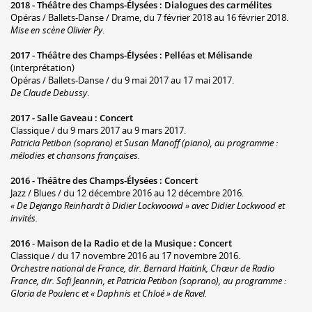
2018 -
Théâtre des Champs-Élysées
:
Dialogues des carmélites
Opéras / Ballets-Danse / Drame, du 7 février 2018 au 16 février 2018.
Mise en scène Olivier Py
.
2017 -
Théâtre des Champs-Élysées
:
Pelléas et Mélisande
(interprétation)
Opéras / Ballets-Danse / du 9 mai 2017 au 17 mai 2017.
De Claude Debussy
.
2017 -
Salle Gaveau
:
Concert
Classique / du 9 mars 2017 au 9 mars 2017.
Patricia Petibon (soprano) et Susan Manoff (piano), au programme :
mélodies et chansons françaises.
2016 -
Théâtre des Champs-Élysées
:
Concert
Jazz / Blues / du 12 décembre 2016 au 12 décembre 2016.
« De Dejango Reinhardt à Didier Lockwoowd » avec Didier Lockwood et
invités.
2016 -
Maison de la Radio et de la Musique
:
Concert
Classique / du 17 novembre 2016 au 17 novembre 2016.
Orchestre national de France, dir. Bernard Haitink, Chœur de Radio
France, dir. Sofi Jeannin, et Patricia Petibon (soprano), au programme :
Gloria de Poulenc et « Daphnis et Chloé » de Ravel.