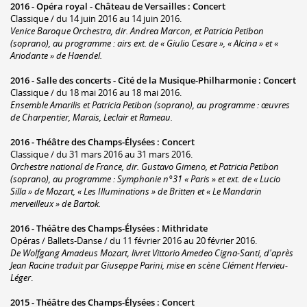
2016 -
Opéra royal - Château de Versailles
:
Concert
Classique / du 14 juin 2016 au 14 juin 2016.
Venice Baroque Orchestra, dir. Andrea Marcon, et Patricia Petibon
(soprano), au programme : airs ext. de « Giulio Cesare », « Alcina » et «
Ariodante » de Haendel.
2016 -
Salle des concerts - Cité de la Musique-Philharmonie
:
Concert
Classique / du 18 mai 2016 au 18 mai 2016.
Ensemble Amarilis et Patricia Petibon (soprano), au programme : œuvres
de Charpentier, Marais, Leclair et Rameau.
2016 -
Théâtre des Champs-Élysées
:
Concert
Classique / du 31 mars 2016 au 31 mars 2016.
Orchestre national de France, dir. Gustavo Gimeno, et Patricia Petibon
(soprano), au programme : Symphonie n°31 « Paris » et ext. de « Lucio
Silla » de Mozart, « Les Illuminations » de Britten et « Le Mandarin
merveilleux » de Bartok.
2016 -
Théâtre des Champs-Élysées
:
Mithridate
Opéras / Ballets-Danse / du 11 février 2016 au 20 février 2016.
De Wolfgang Amadeus Mozart, livret Vittorio Amedeo Cigna-Santi, d'après
Jean Racine traduit par Giuseppe Parini, mise en scène Clément Hervieu-
Léger
.
2015 -
Théâtre des Champs-Élysées
:
Concert