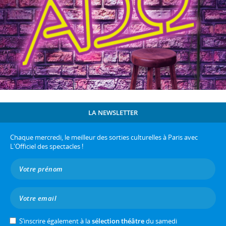
LA NEWSLETTER
Chaque mercredi, le meilleur des sorties culturelles à Paris avec
L'Officiel des spectacles !
S’inscrire également à la
sélection théâtre
du samedi