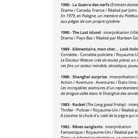
1990
-
La Guerre des nerfs
(
Eminent doma
Drame / Canada, France / Réalisé par John 
En 1979, en Pologne, un membre du Politburo 
aux pièges de son propre système.
1990
-
The Last Island
: interprétation (rôle
Drame / Pays-Bas / Réalisé par Marleen Go
1989
-
Elémentaire, mon cher... Lock Hol
Comédie - Comédie policière / Royaume-Un
Le Docteur Watson crée de toutes pièces un dé
ces fins un acteur minable, alcoolique, joueur
1986
-
Shanghaï surprise
: interprétation 
Action / Aventure - Aventures / Etats-Unis
Les incroyables aventures d'un représentant
de drogue volée dans le Shanghai des année
1983
-
Racket
(
The Long good Friday
) : inte
Thriller - Policier / Royaume-Uni / Réalisé
A Londres la chute d'u caïd de la pègre qui 
1982
-
Rêves sanglants
: interprétation
Fantastique / Royaume-Uni / Réalisé par R
Dans un hôpital psychiatrique, un amnésiqu