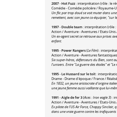
2007
-
Hot Fuzz
: interprétation (rôle : le 
Comédie - Comédie policière / Royaume-Uni
Un flic par trop doué se voit muter dans une
remettent, avec son jeune co-équipier, "sur l
1997
-
Double team
: interprétation (rôle
Action / Aventure - Aventures / Etats-Unis 
Un ex-agent secret se retrouve aux prises a
enfant.
1995
-
Power Rangers
(
Le Film
) : interprét
Action / Aventure - Aventures fantastiques /
Six super-héros, défenseurs du Bien, sont au
l'univers. Entre "La guerre des étoiles" et "L
1995
-
Le Hussard sur le toit
: interprétati
Drame - Drame d'époque / France / Réalis
En 1832, un jeune aristocrate d'origine itali
une jeune femme aussi vaillante que lui-mê
1991
-
Aigle de fer 3
(
Aces : Iron eagle 3
) : i
Action / Aventure - Aventures / Etats-Unis 
Ex pilote de l'US Air Force, Chappy Sinclair, 
dans une vraie guerre contre les trafiquant