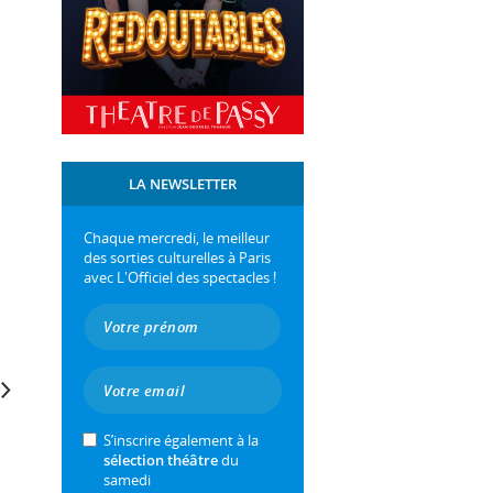
LA NEWSLETTER
Chaque mercredi, le meilleur
des sorties culturelles à Paris
avec L'Officiel des spectacles !
S’inscrire également à la
sélection théâtre
du
samedi