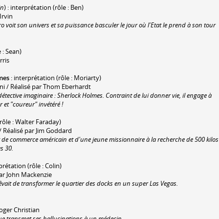
in
) : interprétation (rôle : Ben)
Irvin
voit son univers et sa puissance basculer le jour où l'Etat le prend à son tour
 : Sean)
rris
mes
: interprétation (rôle : Moriarty)
i / Réalisé par Thom Eberhardt
tective imaginaire : Sherlock Holmes. Contraint de lui donner vie, il engage à
 et "coureur" invétéré !
(rôle : Walter Faraday)
 / Réalisé par Jim Goddard
 de commerce américain et d'une jeune missionnaire à la recherche de 500 kilos
s 30.
rprétation (rôle : Colin)
 par John Mackenzie
rêvait de transformer le quartier des docks en un super Las Vegas.
oger Christian
e transmet ses hallucinations à un médecin.