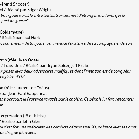
révérend Shooter)
 / Réalisé par Edgar Wright
 bourgade paisible entre toutes. Surviennent d'étranges incidents qui le
e pied de guerre"
 : Goldsmythe)
/ Réalisé par Tsui Hark
vec son ennemi de toujours, qui menace l'existence de sa compagne et de son
ation (rôle : Ivan Ooze)
 Etats-Unis / Réalisé par Bryan Spicer, Jeff Pruitt
x prises avec deux adversaires maléfiques dont l'intention est de conquérir
e magicien d'Oz"
on (rôle : Laurent de Théus)
é par Jean-Paul Rappeneau
enne parcourt la Provence ravagée par le choléra. Ce périple lui fera rencontrer
me.
nterprétation (rôle : Kleiss)
/ Réalisé par John Glen
qui s'est fait une spécialités des combats aériens simulés, se lance avec ses amis
s de drogue péruviens.