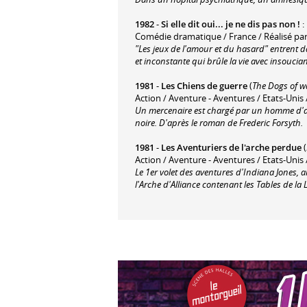
1982
-
Si elle dit oui... je ne dis pas non !
:
Comédie dramatique / France / Réalisé par
"Les jeux de l'amour et du hasard" entrent d
et inconstante qui brûle la vie avec insoucia
1981
-
Les Chiens de guerre
(
The Dogs of w
Action / Aventure - Aventures / Etats-Unis /
Un mercenaire est chargé par un homme d'aff
noire. D'après le roman de Frederic Forsyth.
1981
-
Les Aventuriers de l'arche perdue
(
Action / Aventure - Aventures / Etats-Unis 
Le 1er volet des aventures d'Indiana Jones, a
l'Arche d'Alliance contenant les Tables de la 