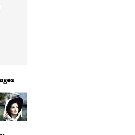
ages
..