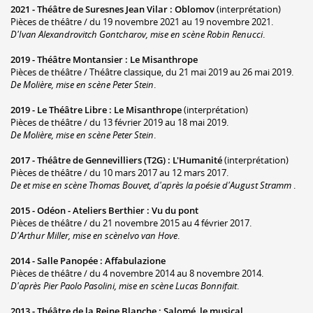
2021 -
Théâtre de Suresnes Jean Vilar
:
Oblomov
(interprétation)
Pièces de théâtre / du 19 novembre 2021 au 19 novembre 2021.
D'Ivan Alexandrovitch Gontcharov, mise en scène Robin Renucci
.
2019 -
Théâtre Montansier
:
Le Misanthrope
Pièces de théâtre / Théâtre classique, du 21 mai 2019 au 26 mai 2019.
De Molière, mise en scène Peter Stein
.
2019 -
Le Théâtre Libre
:
Le Misanthrope
(interprétation)
Pièces de théâtre / du 13 février 2019 au 18 mai 2019.
De Molière, mise en scène Peter Stein
.
2017 -
Théâtre de Gennevilliers (T2G)
:
L'Humanité
(interprétation)
Pièces de théâtre / du 10 mars 2017 au 12 mars 2017.
De et mise en scène Thomas Bouvet, d'après la poésie d'August Stramm
.
2015 -
Odéon - Ateliers Berthier
:
Vu du pont
Pièces de théâtre / du 21 novembre 2015 au 4 février 2017.
D'Arthur Miller, mise en scèneIvo van Hove
.
2014 -
Salle Panopée
:
Affabulazione
Pièces de théâtre / du 4 novembre 2014 au 8 novembre 2014.
D'après Pier Paolo Pasolini, mise en scène Lucas Bonnifait
.
2013 -
Théâtre de la Reine Blanche
:
Salomé, le musical