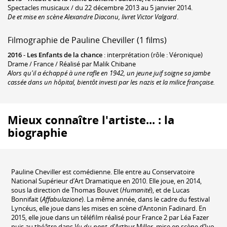
Spectacles musicaux / du 22 décembre 2013 au 5 janvier 2014.
De et mise en scène Alexandre Diaconu, livret Victor Valgard
.
Filmographie de Pauline Cheviller (1 films)
2016
-
Les Enfants de la chance
: interprétation (rôle : Véronique)
Drame / France / Réalisé par Malik Chibane
Alors qu'il a échappé à une rafle en 1942, un jeune juif soigne sa jambe
cassée dans un hôpital, bientôt investi par les nazis et la milice française.
Mieux connaître l'artiste... : la
biographie
Pauline Cheviller est comédienne. Elle entre au Conservatoire
National Supérieur d’Art Dramatique en 2010. Elle joue, en 2014,
sous la direction de Thomas Bouvet (
Humanité
), et de Lucas
Bonnifait (
Affabulazione
). La même année, dans le cadre du festival
Lyncéus, elle joue dans les mises en scène d’Antonin Fadinard. En
2015, elle joue dans un téléfilm réalisé pour France 2 par Léa Fazer
puis au théâtre dans
Vu du pont
, d’Arthur Miller, mise en scène d’Ivo