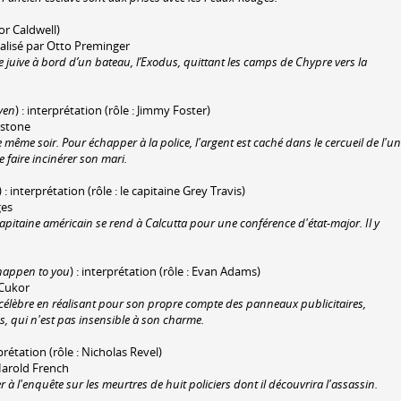
jor Caldwell)
éalisé par Otto Preminger
e juive à bord d’un bateau, l’Exodus, quittant les camps de Chypre vers la
ven
) : interprétation (rôle : Jimmy Foster)
lestone
même soir. Pour échapper à la police, l'argent est caché dans le cercueil de l'un
e faire incinérer son mari.
) : interprétation (rôle : le capitaine Grey Travis)
ges
pitaine américain se rend à Calcutta pour une conférence d'état-major. Il y
 happen to you
) : interprétation (rôle : Evan Adams)
 Cukor
célèbre en réalisant pour son propre compte des panneaux publicitaires,
, qui n'est pas insensible à son charme.
rprétation (rôle : Nicholas Revel)
r Harold French
 à l'enquête sur les meurtres de huit policiers dont il découvrira l'assassin.