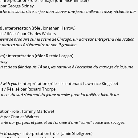
 : interprétation (rôle : le major John McPhimister)
 par George Sidney
iche met sa carrière en jeu pour sauver une jeune ballerine russe, réclamée par
e
) : interprétation (rôle : Jonathan Harrow)
is / Réalisé par Charles Walters
ivent se produire sur la scène de Chicago, un danseur entreprend l'éducation
ne tardera pas à s'éprendre de son Pygmalion.
ves
) : interprétation (rôle : Ritchie Lorgan)
onway
i et de sa fille depuis 14 ans, les retrouve à l'occasion du mariage de la jeune
d with you
) : interprétation (rôle : le lieutenant Lawrence Kingslee)
is / Réalisé par Richard Thorpe
s mers du sud s'éprend du jeune premier pour lui préférer bientôt un
étation (rôle : Tommy Marlowe)
isé par Charles Walters
té par garçons et filles et où l'arrivée d'une "vamp" cause des ravages.
in Brooklyn
) : interprétation (rôle : Jamie Shellgrove)