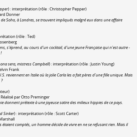
epper
) : interprétation (rôle : Christopher Pepper)
hard Donner
e de Soho, à Londres, se trouvent impliqués malgré eux dans une affaire
rprétation (rôle : Ted)
 Rosenberg
ens, s'éprend, au cours d'un cocktail, d'une jeune Française qui n'est autre -
!
ona sera, mistress Campbell
) : interprétation (rôle : Justin Young)
Melvin Frank
S. reviennent en Italie où la jolie Carla les a fait pères d'une fille unique. Mais
 ?
ateur)
/ Réalisé par Otto Preminger
rnie donnent prétexte à une joyeuse satire des milieux hippies de ce pays.
d Sinker
) : interprétation (rôle : Scott Carter)
 Marshall
 étaient comptés, un homme décide de vivre en ne se refusant rien. Mais il