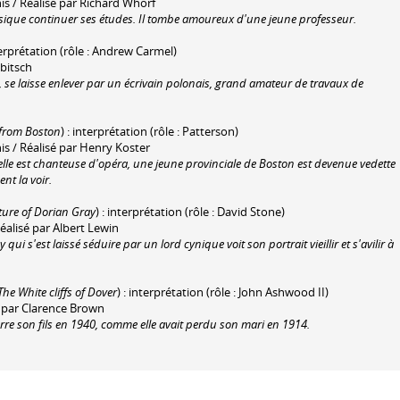
is / Réalisé par Richard Whorf
usique continuer ses études. Il tombe amoureux d'une jeune professeur.
nterprétation (rôle : Andrew Carmel)
ubitsch
, se laisse enlever par un écrivain polonais, grand amateur de travaux de
 from Boston
) : interprétation (rôle : Patterson)
is / Réalisé par Henry Koster
 qu'elle est chanteuse d'opéra, une jeune provinciale de Boston est devenue vedette
nt la voir.
ture of Dorian Gray
) : interprétation (rôle : David Stone)
éalisé par Albert Lewin
ui s'est laissé séduire par un lord cynique voit son portrait vieillir et s'avilir à
The White cliffs of Dover
) : interprétation (rôle : John Ashwood II)
é par Clarence Brown
re son fils en 1940, comme elle avait perdu son mari en 1914.