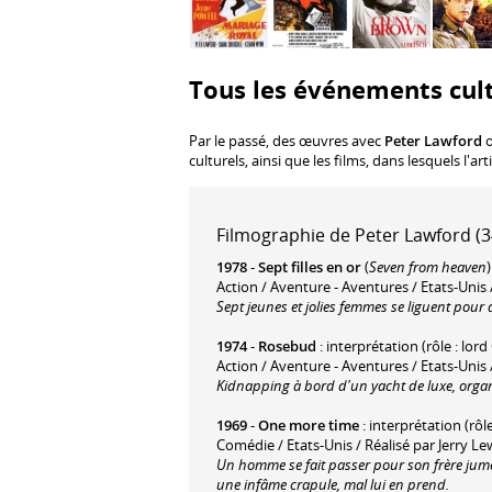
Tous les événements cult
Par le passé, des œuvres avec
Peter Lawford
o
culturels, ainsi que les films, dans lesquels l'a
Filmographie de Peter Lawford (34
1978
-
Sept filles en or
(
Seven from heaven
Action / Aventure - Aventures / Etats-Unis
Sept jeunes et jolies femmes se liguent pour 
1974
-
Rosebud
: interprétation (rôle : lord
Action / Aventure - Aventures / Etats-Unis
Kidnapping à bord d'un yacht de luxe, organ
1969
-
One more time
: interprétation (rô
Comédie / Etats-Unis / Réalisé par Jerry Le
Un homme se fait passer pour son frère jumeau
une infâme crapule, mal lui en prend.