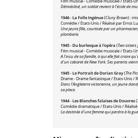
Film musical - Comédie musicale / Etats-Un
Démobilisé, un soldat revient à l'école de m
1946
-
La Folle Ingénue
(
Cluny Brown
) : i
Comédie / Etats-Unis / Réalisé par Ernst L
Une jeune fille, courtisée par un pharmacien
plomberie.
1945
-
Du burlesque à l'opéra
(
Two sisters
Film musical - Comédie musicale / Etats-Un
A l'insu de sa famille, à qui elle fait croire
d'un cabaret de New York. Ses parents vienne
1945
-
Le Portrait de Dorian Gray
(
The Pic
Drame - Drame fantastique / Etats-Unis / R
Dans l'Angleterre victorienne, un jeune dandy q
sa place.
1944
-
Les Blanches falaises de Douvres
(
Comédie dramatique / Etats-Unis / Réalis
La destinée d'une femme qui perdra à la guer