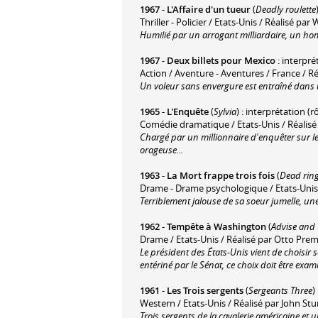
1967
-
L'Affaire d'un tueur
(
Deadly roulette
Thriller - Policier / Etats-Unis / Réalisé par
Humilié par un arrogant milliardaire, un hom
1967
-
Deux billets pour Mexico
: interpré
Action / Aventure - Aventures / France / Ré
Un voleur sans envergure est entraîné dans
1965
-
L'Enquête
(
Sylvia
) : interprétation (
Comédie dramatique / Etats-Unis / Réalis
Chargé par un millionnaire d'enquêter sur l
orageuse...
1963
-
La Mort frappe trois fois
(
Dead rin
Drame - Drame psychologique / Etats-Unis 
Terriblement jalouse de sa soeur jumelle, un
1962
-
Tempête à Washington
(
Advise and
Drame / Etats-Unis / Réalisé par Otto Pre
Le président des États-Unis vient de choisir s
entériné par le Sénat, ce choix doit être ex
1961
-
Les Trois sergents
(
Sergeants Three
)
Western / Etats-Unis / Réalisé par John Stu
Trois sergents de la cavalerie américaine et 