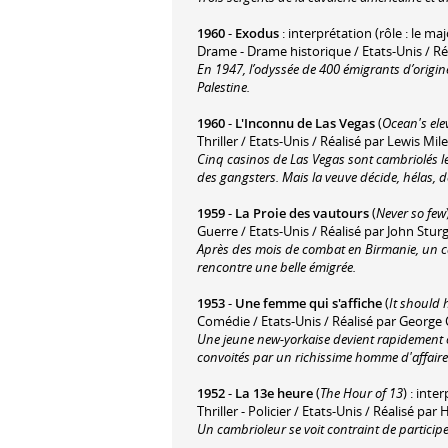
1960
-
Exodus
: interprétation (rôle : le ma
Drame - Drame historique / Etats-Unis / R
En 1947, l’odyssée de 400 émigrants d’origin
Palestine.
1960
-
L'Inconnu de Las Vegas
(
Ocean's ele
Thriller / Etats-Unis / Réalisé par Lewis Mi
Cinq casinos de Las Vegas sont cambriolés le 
des gangsters. Mais la veuve décide, hélas, d
1959
-
La Proie des vautours
(
Never so few
Guerre / Etats-Unis / Réalisé par John Stur
Après des mois de combat en Birmanie, un ca
rencontre une belle émigrée.
1953
-
Une femme qui s'affiche
(
It should
Comédie / Etats-Unis / Réalisé par George
Une jeune new-yorkaise devient rapidement 
convoités par un richissime homme d'affaires
1952
-
La 13e heure
(
The Hour of 13
) : inte
Thriller - Policier / Etats-Unis / Réalisé pa
Un cambrioleur se voit contraint de participer