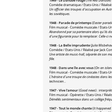
1949
-
Le Danube rouge
(
The Red Danube
)
Comédie dramatique / Etats-Unis / Réalisé
Un officier des troupes d'occupation en Autr
les soviétiques.
1948
-
Parade de printemps
(
Easter parad
Film musical - Comédie musicale / Etats-Un
Abandonné par sa partenaire alors qu'ils do
d'une figurante pour la remplacer. Celle-ci 
1948
-
La Belle imprudente
(
Julia Misbeha
Comédie / Etats-Unis / Réalisé par Jack C
Une artiste de music-hall, séparée de son mar
fille.
1948
-
Dans une île avec vous
(
On an islan
Film musical - Comédie musicale / Etats-Un
L'héroïne d'une troupe de cinéastes dans le
technicien...
1947
-
Vive l'amour
(
Good news
) : interpr
Film musical - Opérette / Etats-Unis / Réal
Démélés sentimentaux dans un collège fréquen
1947
-
Tout le monde chante
(
It happened 