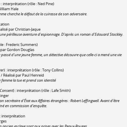
) : interprétation (rôle : Ned Pine)
 William Hale
me cherche le défaut de la cuirasse de son adversaire.
tation
alisé par Christian-Jaque
 une périlleuse aventure d'espionnage. D'après un roman d'Edouard Stockley.
rôle : Frederic Summers)
é par Gordon Douglas
e passé d'une jeune femme, un détective découvre que celle-ci a mené une vie
ger
) : interprétation (rôle : Tony Collins)
/ Réalisé par Paul Henreid
e femme la tue et prend son identité
 Consent
) : interprétation (rôle : Lafe Smith)
minger
on secrétaire d'État aux Affaires étrangères : Robert Leffingwell. Avant d'être
aminé en commission d'enquête.
 : interprétation
rges
un ancien esclave sont aux prises avec les Peaux-Rouges.