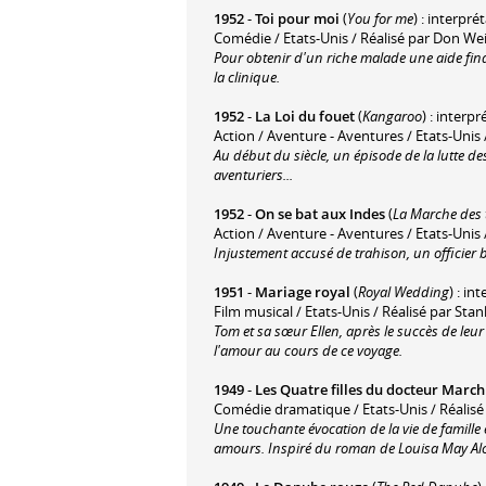
1952
-
Toi pour moi
(
You for me
) : interpré
Comédie / Etats-Unis / Réalisé par Don We
Pour obtenir d'un riche malade une aide finan
la clinique.
1952
-
La Loi du fouet
(
Kangaroo
) : interp
Action / Aventure - Aventures / Etats-Unis 
Au début du siècle, un épisode de la lutte de
aventuriers...
1952
-
On se bat aux Indes
(
La Marche des 
Action / Aventure - Aventures / Etats-Unis 
Injustement accusé de trahison, un officier 
1951
-
Mariage royal
(
Royal Wedding
) : in
Film musical / Etats-Unis / Réalisé par Sta
Tom et sa sœur Ellen, après le succès de leu
l'amour au cours de ce voyage.
1949
-
Les Quatre filles du docteur March
Comédie dramatique / Etats-Unis / Réalis
Une touchante évocation de la vie de famille
amours. Inspiré du roman de Louisa May Alc