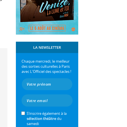
LA NEWSLETTER
Chaque mercredi, le meilleur
des sorties culturelles à Paris
avec L'Officiel des spectacles !
S’inscrire également à la
sélection théâtre
du
samedi