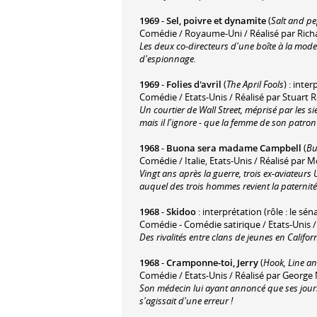
1969
-
Sel, poivre et dynamite
(
Salt and p
Comédie / Royaume-Uni / Réalisé par Ric
Les deux co-directeurs d'une boîte à la mod
d'espionnage.
1969
-
Folies d'avril
(
The April Fools
) : inte
Comédie / Etats-Unis / Réalisé par Stuart
Un courtier de Wall Street, méprisé par les si
mais il l'ignore - que la femme de son patron 
1968
-
Buona sera madame Campbell
(
Bu
Comédie / Italie, Etats-Unis / Réalisé par 
Vingt ans après la guerre, trois ex-aviateurs U.
auquel des trois hommes revient la paternité
1968
-
Skidoo
: interprétation (rôle : le sén
Comédie - Comédie satirique / Etats-Unis 
Des rivalités entre clans de jeunes en Califo
1968
-
Cramponne-toi, Jerry
(
Hook, Line an
Comédie / Etats-Unis / Réalisé par George
Son médecin lui ayant annoncé que ses jours
s'agissait d'une erreur !