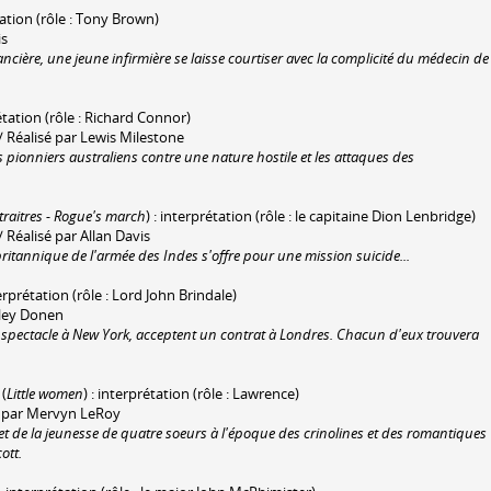
tation (rôle : Tony Brown)
is
cière, une jeune infirmière se laisse courtiser avec la complicité du médecin de
rétation (rôle : Richard Connor)
/ Réalisé par Lewis Milestone
s pionniers australiens contre une nature hostile et les attaques des
traitres - Rogue's march
) : interprétation (rôle : le capitaine Dion Lenbridge)
/ Réalisé par Allan Davis
britannique de l'armée des Indes s'offre pour une mission suicide...
terprétation (rôle : Lord John Brindale)
nley Donen
r spectacle à New York, acceptent un contrat à Londres. Chacun d'eux trouvera
(
Little women
) : interprétation (rôle : Lawrence)
é par Mervyn LeRoy
 et de la jeunesse de quatre soeurs à l'époque des crinolines et des romantiques
ott.