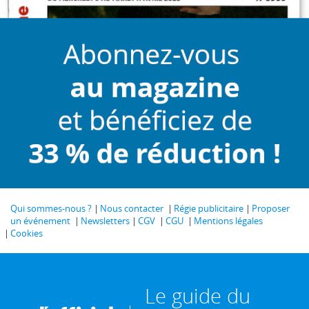
Qui sommes-nous ?
Nous contacter
Régie publicitaire
Proposer
un événement
Newsletters
CGV
CGU
Mentions légales
Cookies
Le guide du