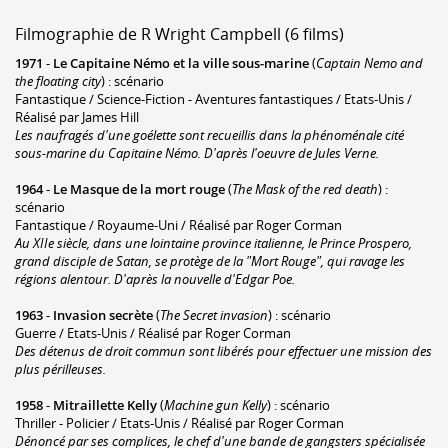
Filmographie de R Wright Campbell (6 films)
1971
-
Le Capitaine Némo et la ville sous-marine
(
Captain Nemo and
the floating city
) : scénario
Fantastique / Science-Fiction - Aventures fantastiques / Etats-Unis /
Réalisé par James Hill
Les naufragés d'une goélette sont recueillis dans la phénoménale cité
sous-marine du Capitaine Némo. D'après l'oeuvre de Jules Verne.
1964
-
Le Masque de la mort rouge
(
The Mask of the red death
) :
scénario
Fantastique / Royaume-Uni / Réalisé par Roger Corman
Au XIIe siècle, dans une lointaine province italienne, le Prince Prospero,
grand disciple de Satan, se protège de la "Mort Rouge", qui ravage les
régions alentour. D'après la nouvelle d'Edgar Poe.
1963
-
Invasion secrète
(
The Secret invasion
) : scénario
Guerre / Etats-Unis / Réalisé par Roger Corman
Des détenus de droit commun sont libérés pour effectuer une mission des
plus périlleuses.
1958
-
Mitraillette Kelly
(
Machine gun Kelly
) : scénario
Thriller - Policier / Etats-Unis / Réalisé par Roger Corman
Dénoncé par ses complices, le chef d'une bande de gangsters spécialisée