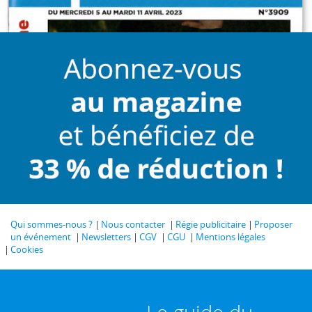
Qui sommes-nous ?
Nous contacter
Régie publicitaire
Proposer
un événement
Newsletters
CGV
CGU
Mentions légales
Cookies