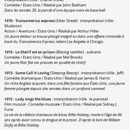
Comédie / Etats-Unis / Réalisé par John Badham
Dans les années 30, la percée d'une équipe noire de base-ball.
1976
-
Transamerica express
(
Silver Streak
) : interprétation (rôle :
Muldoon)
Action / Aventure / Etats-Unis / Réalisé par Arthur Hiller
Un jeune éditeur se trouve plongé malgré lui dans une affaire criminelle à
bord du Transamerica Express reliant Los Angeles à Chicago.
1974
-
Le Shérif est en prison
(
Blazing saddles
) : scénario
Comédie / Etats-Unis / Réalisé par Mel Brooks
Un jeune Noir fait ses preuves en qualité de shérif.
1973
-
Some Call It Loving
(
Sleeping Beauty
) : interprétation (rôle : Jeff)
Comédie dramatique / Etats-Unis / Réalisé par James B. Harris
Un riche Anglais acquiert, dans une fête foraine aux États-Unis, une jeune
femme plongée depuis des années dans un profond sommeil.
1972
-
Lady sings the blues
: interprétation (rôle : le pianiste)
Film musical - Comédie musicale / Etats-Unis / Réalisé par Sidney J.
Furie
La vie de la célèbre chanteuse de blues Billie Holiday, morte à l'âge de 44
ans après avoir connu la drogue et la prison. D'après le livre de William
Dufty et Billie Holiday.