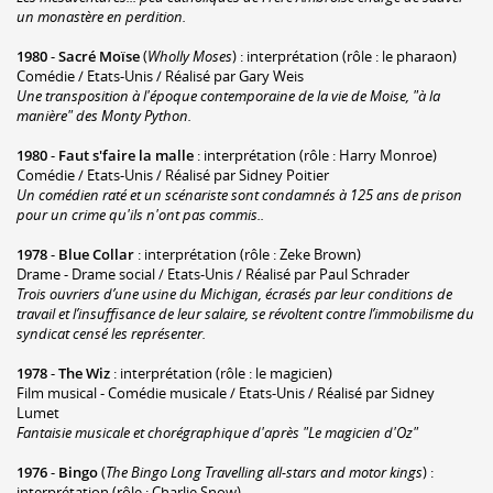
un monastère en perdition.
1980
-
Sacré Moïse
(
Wholly Moses
) : interprétation (rôle : le pharaon)
Comédie / Etats-Unis / Réalisé par Gary Weis
Une transposition à l'époque contemporaine de la vie de Moise, "à la
manière" des Monty Python.
1980
-
Faut s'faire la malle
: interprétation (rôle : Harry Monroe)
Comédie / Etats-Unis / Réalisé par Sidney Poitier
Un comédien raté et un scénariste sont condamnés à 125 ans de prison
pour un crime qu'ils n'ont pas commis..
1978
-
Blue Collar
: interprétation (rôle : Zeke Brown)
Drame - Drame social / Etats-Unis / Réalisé par Paul Schrader
Trois ouvriers d’une usine du Michigan, écrasés par leur conditions de
travail et l’insuffisance de leur salaire, se révoltent contre l’immobilisme du
syndicat censé les représenter.
1978
-
The Wiz
: interprétation (rôle : le magicien)
Film musical - Comédie musicale / Etats-Unis / Réalisé par Sidney
Lumet
Fantaisie musicale et chorégraphique d'après "Le magicien d'Oz"
1976
-
Bingo
(
The Bingo Long Travelling all-stars and motor kings
) :
interprétation (rôle : Charlie Snow)