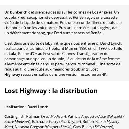
Un bunker chic et silencieux assis sur les collines de Los Angeles. Un
couple, Fred, saxophoniste dépressif, et Renée, reçoit une cassette
vidéo de la façade de sa maison. Puis une seconde, filmée depuis leur
chambre, où on les voit dormir. Puis une dernière, qui suggère, dans
un déferlement de sang, que Fred aurait assassiné Renée.
C'est dans une sorte de labyrinthe que nous entraîne ici David Lynch,
réalisateur de l'admirable
Elephant Man
en 1980 et, en 1990, de
Sailor
et Lula
, Palme d'Or au Festival de Cannes. Transfiguration du
personnage principal en un double, lié au destin de la même femme,
elle-même entraînée dans un pareil parcours criminel... Une sorte de
rébus au fil d'une route aux méandres troublants.
Lost
Highway
ressort en salles dans une version restaurée en 4K.
Lost Highway : la distribution
Réalisation :
David Lynch
Casting :
Bill Pullman
(
Fred Madison
)
,
Patricia Arquette
(
Alice Wakefield /
Renee Madison
)
,
Balthazar Getty
(
Pete Dayton
)
,
Robert Blake
(
Mystery
Man
)
,
Natasha Gregson Wagner
(
Sheila
)
,
Gary Busey
(
Bill Dayton
)
,