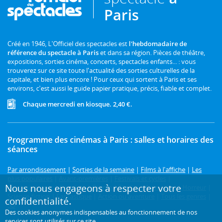
Paris
Créé en 1946, L'Officiel des spectacles est
l'hebdomadaire de
référence du spectacle à Paris
et dans sa région. Pièces de théâtre,
expositions, sorties cinéma, concerts, spectacles enfants... : vous
trouverez sur ce site toute l'actualité des sorties culturelles de la
capitale, et bien plus encore ! Pour ceux qui sortent à Paris et ses
environs, c'est aussi le guide papier pratique, précis, fiable et complet.
Chaque mercredi en kiosque. 2,40 €.
Programme des cinémas à Paris : salles et horaires des
séances
Par arrondissement
|
Sorties de la semaine
|
Films à l'affiche
|
Les
plus populaires
|
Avant-premières
|
Festivals et cycles
|
Nous nous engageons à respecter votre
Prochainement
|
Comédie
|
Drame
|
Thriller
|
Animation
|
Horreur
|
Science-fiction
|
Fantastique
|
Action ou aventure
|
Tous les genres
|
confidentialité.
3D
Des cookies anonymes indispensables au fonctionnement de nos
services sont utilisés sur ce site.