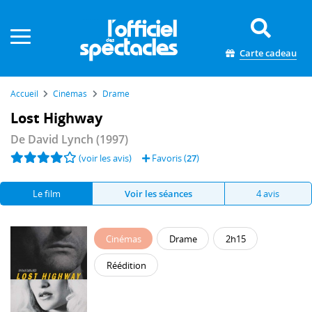
Panneau de gestion des cookies
Carte cadeau
Accueil
Cinémas
Drame
Lost Highway
De
David Lynch
(1997)
(voir les avis)
Favoris (
27
)
Le film
Voir les séances
4 avis
Cinémas
Drame
2h15
Réédition