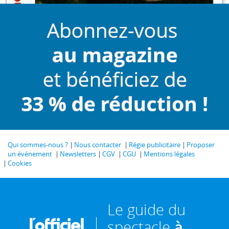
Qui sommes-nous ?
Nous contacter
Régie publicitaire
Proposer
un événement
Newsletters
CGV
CGU
Mentions légales
Cookies
Le guide du
spectacle
à