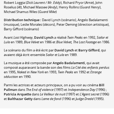
Robert Loggia
(
Dick Laurent / Mr. Eddy
)
,
Richard Pryor
(
Arnie
)
,
John
Roselius
(
Al
)
,
Michael Massee
(
Andy
)
,
Henry Rollins
(
Guard Henry
)
,
Michael Shamus Wiles
(
Guard Mike
)
Distribution technique :
David Lynch
(scénario)
,
Angelo Badalamenti
(musique)
,
Leslie Morales
(décors)
,
Peter Deming
(direction artistique)
,
Barry Gifford
(scénario)
Avant
Lost Highway
,
David Lynch
a réalisé
Twin Peaks
en 1992,
Sailor et
Lula
en 1989,
Blue Velvet
en 1986 et
Blue Velvet, The Lost Footage
en 1986.
Le scénario du film a été écrit par
David Lynch
et
Barry Gifford
, qui
avaient déjà écrit ensemble
Sailor et Lula
en 1989.
La musique a été composée par
Angelo Badalamenti
, qui avait
composé auparavant la bande son des films
La Cité des enfants perdus
en 1995,
Naked in New York
en 1993,
Twin Peaks
en 1992 et
Etrange
séduction
en 1990.
Parmi les actrices et acteurs principaux, on a pu voir au cinéma
Bill
Pullman
dans
The End of violence
(1997) et
Independence Day
(1996) ;
Patricia Arquette
dans
Le Veilleur de nuit
(1997) et
L'Agent secret
(1996)
et
Balthazar Getty
dans
Lame de fond
(1996) et
Judge Dredd
(1995).