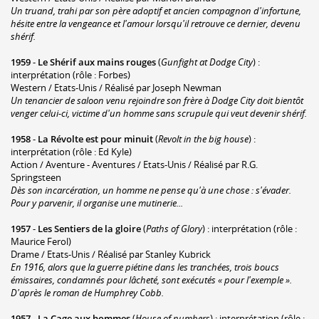
Un truand, trahi par son père adoptif et ancien compagnon d'infortune,
hésite entre la vengeance et l'amour lorsqu'il retrouve ce dernier, devenu
shérif.
1959
-
Le Shérif aux mains rouges
(
Gunfight at Dodge City
) :
interprétation (rôle : Forbes)
Western / Etats-Unis / Réalisé par Joseph Newman
Un tenancier de saloon venu rejoindre son frère à Dodge City doit bientôt
venger celui-ci, victime d'un homme sans scrupule qui veut devenir shérif.
1958
-
La Révolte est pour minuit
(
Revolt in the big house
) :
interprétation (rôle : Ed Kyle)
Action / Aventure - Aventures / Etats-Unis / Réalisé par R.G.
Springsteen
Dès son incarcération, un homme ne pense qu'à une chose : s'évader.
Pour y parvenir, il organise une mutinerie...
1957
-
Les Sentiers de la gloire
(
Paths of Glory
) : interprétation (rôle :
Maurice Ferol)
Drame / Etats-Unis / Réalisé par Stanley Kubrick
En 1916, alors que la guerre piétine dans les tranchées, trois boucs
émissaires, condamnés pour lâcheté, sont exécutés « pour l'exemple ».
D'après le roman de Humphrey Cobb.
1957
-
La Cage aux hommes
(
House of numbers
) : interprétation (rôle :