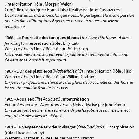
: interprétation (rôle : Morgan Welch)
Comédie dramatique / Etats-Unis / Réalisé par John Cassavetes
Deux êtres aussi dissemblables que possible, partageant la même passion
pour les films d’Humphrey Bogart, en arrivent à nouer une liaison
amoureuse.
1968
-
La Poursuite des tuniques bleues
(
The Long ride home - A time
for killing
) : interprétation (rôle : Billy Cat)
Western / Etats-Unis / Réalisé par Phil Karlson
Des prisonniers Sudistes enlèvent la fiancée du commandant du camp.
Ce dernier se lance à leur poursuite.
1967
-
L'Or des pistoleros
(
Watherhole n°3
) : interprétation (rôle : Hilb)
Western / Etats-Unis / Réalisé par William Graham
Un joueur professionnel s'empare des plans de la cachette où des hors-la-
loi ont dissimulé le fruit de leurs vols.
1965
-
Aqua sex
(
The Aqua sex
) : interprétation
Action / Aventure - Aventures / Etats-Unis / Réalisé par John Zamb
Un savant part en mer à la recherche de perles fabuleuses. Il est bientôt
entouré de merveilleuses sirènes...
1961
-
La Vengeance aux deux visages
(
One-Eyed Jacks
) : interprétation
(rôle : Howard Tetley)
Western / Etats-Unis / Réalisé par Marlon Brando