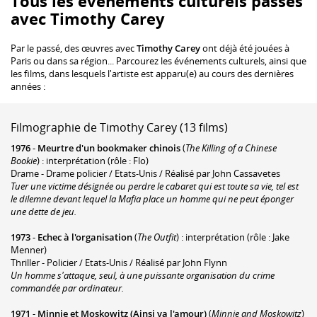
Tous les événements culturels passés
avec Timothy Carey
Par le passé, des œuvres avec
Timothy Carey
ont déjà été jouées à
Paris ou dans sa région... Parcourez les événements culturels, ainsi que
les films, dans lesquels l'artiste est apparu(e) au cours des dernières
années :
Filmographie de Timothy Carey (13 films)
1976
-
Meurtre d'un bookmaker chinois
(
The Killing of a Chinese
Bookie
) : interprétation (rôle : Flo)
Drame - Drame policier / Etats-Unis / Réalisé par John Cassavetes
Tuer une victime désignée ou perdre le cabaret qui est toute sa vie, tel est
le dilemne devant lequel la Mafia place un homme qui ne peut éponger
une dette de jeu.
1973
-
Echec à l'organisation
(
The Outfit
) : interprétation (rôle : Jake
Menner)
Thriller - Policier / Etats-Unis / Réalisé par John Flynn
Un homme s'attaque, seul, à une puissante organisation du crime
commandée par ordinateur.
1971
-
Minnie et Moskowitz (Ainsi va l'amour)
(
Minnie and Moskowitz
)