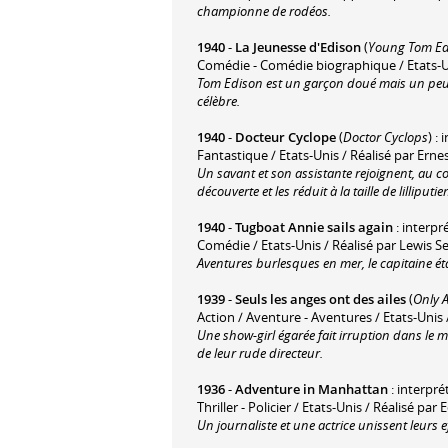
championne de rodéos.
1940
-
La Jeunesse d'Edison
(
Young Tom Ed
Comédie - Comédie biographique / Etats-U
Tom Edison est un garçon doué mais un peu tr
célèbre.
1940
-
Docteur Cyclope
(
Doctor Cyclops
) :
Fantastique / Etats-Unis / Réalisé par Ern
Un savant et son assistante rejoignent, au c
découverte et les réduit à la taille de lilliputien
1940
-
Tugboat Annie sails again
: interpr
Comédie / Etats-Unis / Réalisé par Lewis Se
Aventures burlesques en mer, le capitaine é
1939
-
Seuls les anges ont des ailes
(
Only 
Action / Aventure - Aventures / Etats-Uni
Une show-girl égarée fait irruption dans le 
de leur rude directeur.
1936
-
Adventure in Manhattan
: interpré
Thriller - Policier / Etats-Unis / Réalisé pa
Un journaliste et une actrice unissent leur