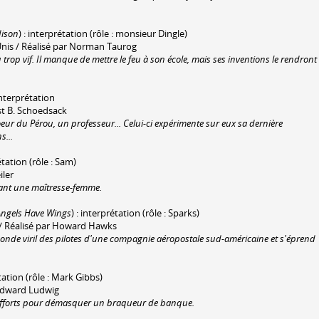
ison
) : interprétation (rôle : monsieur Dingle)
nis / Réalisé par Norman Taurog
op vif. Il manque de mettre le feu à son école, mais ses inventions le rendront
 interprétation
est B. Schoedsack
oeur du Pérou, un professeur... Celui-ci expérimente sur eux sa dernière
s...
étation (rôle : Sam)
iler
tant une maîtresse-femme.
Angels Have Wings
) : interprétation (rôle : Sparks)
s / Réalisé par Howard Hawks
monde viril des pilotes d'une compagnie aéropostale sud-américaine et s'éprend
tation (rôle : Mark Gibbs)
r Edward Ludwig
s efforts pour démasquer un braqueur de banque.