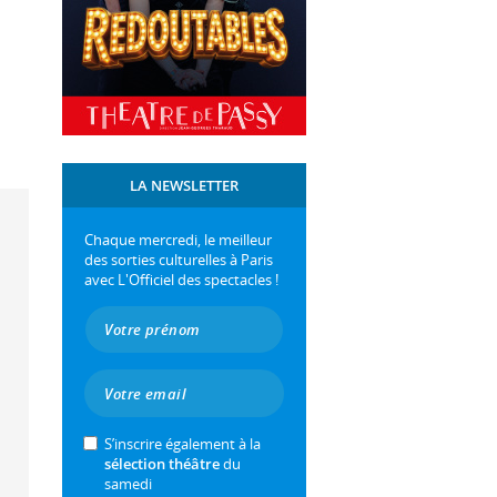
LA NEWSLETTER
Chaque mercredi, le meilleur
des sorties culturelles à Paris
avec L'Officiel des spectacles !
S’inscrire également à la
sélection théâtre
du
samedi