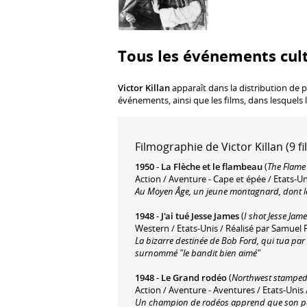
Tous les événements cult
Victor Killan
apparaît dans la distribution de p
événements, ainsi que les films, dans lesquels 
Filmographie de Victor Killan (9 fi
1950
-
La Flèche et le flambeau
(
The Flame
Action / Aventure - Cape et épée / Etats-U
Au Moyen Âge, un jeune montagnard, dont le f
1948
-
J'ai tué Jesse James
(
I shot Jesse Jam
Western / Etats-Unis / Réalisé par Samuel F
La bizarre destinée de Bob Ford, qui tua par tr
surnommé "le bandit bien aimé"
1948
-
Le Grand rodéo
(
Northwest stampe
Action / Aventure - Aventures / Etats-Unis /
Un champion de rodéos apprend que son père 