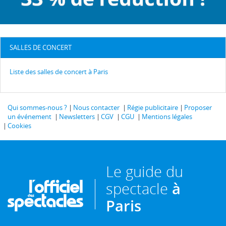
SALLES DE CONCERT
Liste des salles de concert à Paris
Qui sommes-nous ?
Nous contacter
Régie publicitaire
Proposer
un événement
Newsletters
CGV
CGU
Mentions légales
Cookies
Le guide du
spectacle
à
Paris