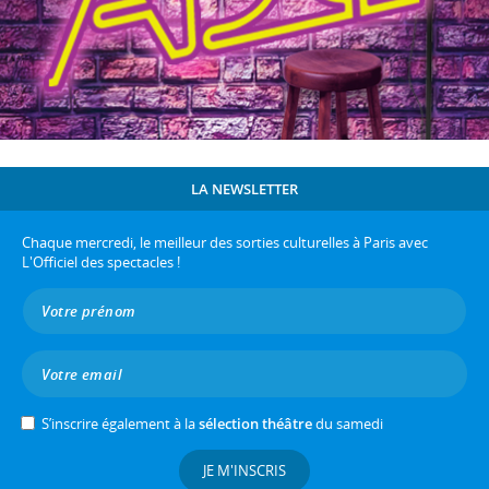
LA NEWSLETTER
Chaque mercredi, le meilleur des sorties culturelles à Paris avec
L'Officiel des spectacles !
S’inscrire également à la
sélection théâtre
du samedi
JE M'INSCRIS