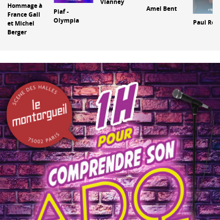
Vianney
Hommage à
Amel Bent
Piaf -
France Gall
Olympia
Paul Ro
et Michel
Berger