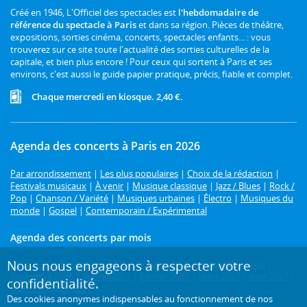
Créé en 1946, L'Officiel des spectacles est
l'hebdomadaire de
référence du spectacle à Paris
et dans sa région. Pièces de théâtre,
expositions, sorties cinéma, concerts, spectacles enfants... : vous
trouverez sur ce site toute l'actualité des sorties culturelles de la
capitale, et bien plus encore ! Pour ceux qui sortent à Paris et ses
environs, c'est aussi le guide papier pratique, précis, fiable et complet.
Chaque mercredi en kiosque. 2,40 €.
Agenda des concerts à Paris en 2026
Par arrondissement
|
Les plus populaires
|
Choix de la rédaction
|
Festivals musicaux
|
À venir
|
Musique classique
|
Jazz / Blues
|
Rock /
Pop
|
Chanson / Variété
|
Musiques urbaines
|
Électro
|
Musiques du
monde
|
Gospel
|
Contemporain / Expérimental
Agenda des concerts par mois
Nous nous engageons à respecter votre
Août 2026
|
Septembre 2026
|
Octobre 2026
|
Novembre 2026
|
Décembre 2026
|
Janvier 2027
|
Février 2027
|
Mars 2027
|
Avril 2027
|
confidentialité.
Mai 2027
|
Juin 2027
Des cookies anonymes indispensables au fonctionnement de nos