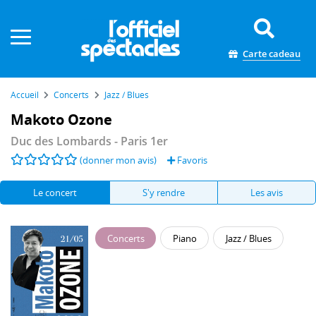
Panneau de gestion des cookies
Carte cadeau
Accueil
Concerts
Jazz / Blues
Makoto Ozone
Duc des Lombards
- Paris 1er
(donner mon avis)
Favoris
Le concert
S'y rendre
Les avis
Concerts
Piano
Jazz / Blues