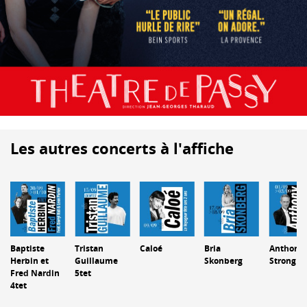
Les autres concerts à l'affiche
Baptiste
Tristan
Caloé
Bria
Anthony
Herbin et
Guillaume
Skonberg
Strong
Fred Nardin
5tet
4tet