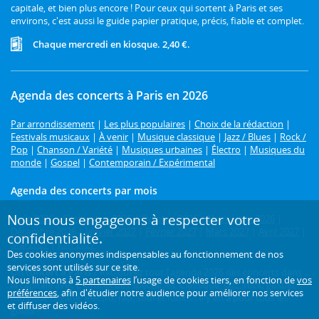
capitale, et bien plus encore ! Pour ceux qui sortent à Paris et ses
environs, c'est aussi le guide papier pratique, précis, fiable et complet.
Chaque mercredi en kiosque. 2,40 €.
Agenda des concerts à Paris en 2026
Par arrondissement
|
Les plus populaires
|
Choix de la rédaction
|
Festivals musicaux
|
À venir
|
Musique classique
|
Jazz / Blues
|
Rock /
Pop
|
Chanson / Variété
|
Musiques urbaines
|
Électro
|
Musiques du
monde
|
Gospel
|
Contemporain / Expérimental
Agenda des concerts par mois
Nous nous engageons à respecter votre
Août 2026
|
Septembre 2026
|
Octobre 2026
|
Novembre 2026
|
Décembre 2026
|
Janvier 2027
|
Février 2027
|
Mars 2027
|
Avril 2027
|
confidentialité.
Mai 2027
|
Juin 2027
Des cookies anonymes indispensables au fonctionnement de nos
services sont utilisés sur ce site.
Un concert à Paris ?
Retrouvez tout l'agenda 2026 des concerts dans
Nous limitons à
5 partenaires
l’usage de cookies tiers, en fonction de
vos
la capitale avec L'Officiel des spectacles. Classique, jazz, rock, gospel,
préférences
, afin d'étudier notre audience pour améliorer nos services
musique tzigane, électro, rap, soul et funk... : il y en a pour tous les
et diffuser des vidéos.
goûts !