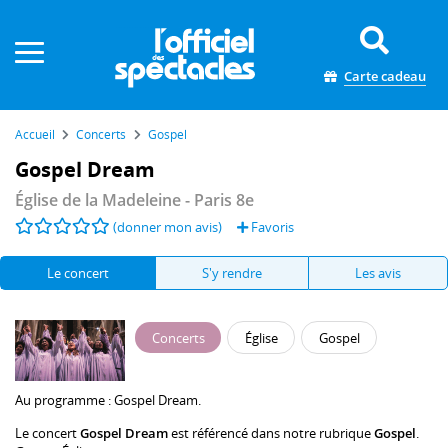
Panneau de gestion des cookies
Carte cadeau
Accueil
Concerts
Gospel
Gospel Dream
Église de la Madeleine
- Paris 8e
(donner mon avis)
Favoris
Le concert
S'y rendre
Les avis
Concerts
Église
Gospel
Au programme :
Gospel Dream
.
Le concert
Gospel Dream
est référencé dans notre rubrique
Gospel
.