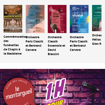
Orchestr
Commémoration
Orchestre
Orchestre
Orchestre
Hélios et
des
Paris Classik
Classik
Paris Classik
Glen Rou
funérailles
et Bertrand
Ensemble et
et Bertrand
de Chopin à
Cervera
David
Cervera
la Madeleine
Braccini