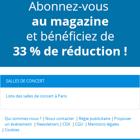
SALLES DE CONCERT
Liste des salles de concert à Paris
Qui sommes-nous ?
Nous contacter
Régie publicitaire
Proposer
un événement
Newsletters
CGV
CGU
Mentions légales
Cookies