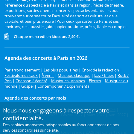
référence du spectacle à Paris
et dans sa région. Pièces de théâtre,
expositions, sorties cinéma, concerts, spectacles enfants... : vous
trouverez sur ce site toute l'actualité des sorties culturelles de la
capitale, et bien plus encore ! Pour ceux qui sortent à Paris et ses
environs, c'est aussi le guide papier pratique, précis, fiable et complet.
Chaque mercredi en kiosque. 2,40 €.
Agenda des concerts à Paris en 2026
Par arrondissement
|
Les plus populaires
|
Choix de la rédaction
|
Festivals musicaux
|
À venir
|
Musique classique
|
Jazz / Blues
|
Rock /
Pop
|
Chanson / Variété
|
Musiques urbaines
|
Électro
|
Musiques du
monde
|
Gospel
|
Contemporain / Expérimental
Agenda des concerts par mois
Nous nous engageons à respecter votre
Août 2026
|
Septembre 2026
|
Octobre 2026
|
Novembre 2026
|
Décembre 2026
|
Janvier 2027
|
Février 2027
|
Mars 2027
|
Avril 2027
|
confidentialité.
Mai 2027
|
Juin 2027
Des cookies anonymes indispensables au fonctionnement de nos
services sont utilisés sur ce site.
Un concert à Paris ?
Retrouvez tout l'agenda 2026 des concerts dans