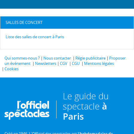
SALLES DE CONCERT
Liste des salles de concert à Paris
Qui sommes-nous ?
Nous contacter
Régie publicitaire
Proposer
un événement
Newsletters
CGV
CGU
Mentions légales
Cookies
Le guide du
spectacle
à
Paris
Créé en 1946, L'Officiel des spectacles est
l'hebdomadaire de