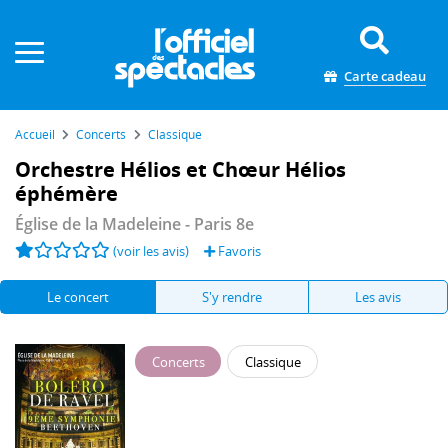
Panneau de gestion des cookies
Carte cadeau
Accueil
Concerts
Classique
Orchestre Hélios et Chœur Hélios
éphémère
Église de la Madeleine
- Paris 8e
(voir les avis)
Favoris
Le concert
S'y rendre
Les avis
Concerts
Classique