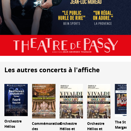
Les autres concerts à l'affiche
Orchestre
The St
Commémoration
Orchestre
Orchestre
Hélios
Margaret
des
Hélios et
Hélios et