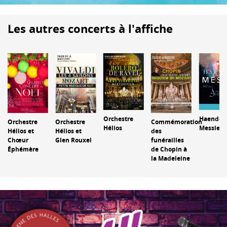
Les autres concerts à l'affiche
Orchestre
Haendel :
Orchestre
Orchestre
Commémoration
Hélios
Messie
Hélios et
Hélios et
des
Chœur
Glen Rouxel
funérailles
Éphémère
de Chopin à
la Madeleine