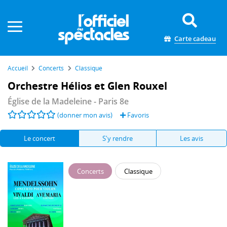
Panneau de gestion des cookies
Carte cadeau
Accueil
Concerts
Classique
Orchestre Hélios et Glen Rouxel
Église de la Madeleine
- Paris 8e
(donner mon avis)
Favoris
Le concert
S'y rendre
Les avis
Concerts
Classique