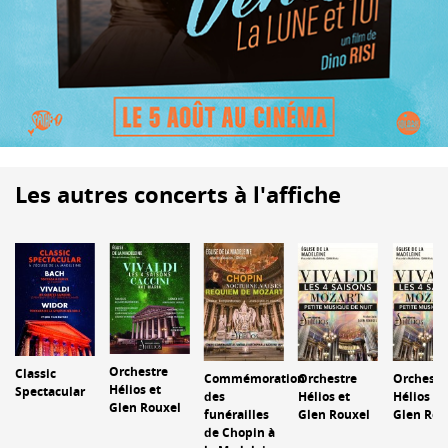
Les autres concerts à l'affiche
Orchestre
Classic
Commémoration
Orchestre
Orchestr
Hélios et
Spectacular
des
Hélios et
Hélios et
Glen Rouxel
funérailles
Glen Rouxel
Glen Rou
de Chopin à