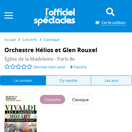
Panneau de gestion des cookies
Carte cadeau
Accueil
Concerts
Classique
Orchestre Hélios et Glen Rouxel
Église de la Madeleine
- Paris 8e
(donner mon avis)
Favoris
Le concert
S'y rendre
Les avis
Concerts
Classique