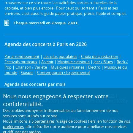
trouverez sur ce site toute l'actualité des sorties culturelles de la
capitale, et bien plus encore ! Pour ceux qui sortent à Paris et ses
environs, c'est aussi le guide papier pratique, précis, fiable et complet.
Chaque mercredi en kiosque. 2,40 €.
Agenda des concerts à Paris en 2026
Par arrondissement
|
Les plus populaires
|
Choix de la rédaction
|
Festivals musicaux
|
À venir
|
Musique classique
|
Jazz / Blues
|
Rock /
Pop
|
Chanson / Variété
|
Musiques urbaines
|
Électro
|
Musiques du
monde
|
Gospel
|
Contemporain / Expérimental
Agenda des concerts par mois
Nous nous engageons à respecter votre
Août 2026
|
Septembre 2026
|
Octobre 2026
|
Novembre 2026
|
Décembre 2026
|
Janvier 2027
|
Février 2027
|
Mars 2027
|
Avril 2027
|
confidentialité.
Mai 2027
|
Juin 2027
Des cookies anonymes indispensables au fonctionnement de nos
services sont utilisés sur ce site.
Un concert à Paris ?
Retrouvez tout l'agenda 2026 des concerts dans
Nous limitons à
5 partenaires
l’usage de cookies tiers, en fonction de
vos
la capitale avec L'Officiel des spectacles. Classique, jazz, rock, gospel,
préférences
, afin d'étudier notre audience pour améliorer nos services
musique tzigane, électro, rap, soul et funk... : il y en a pour tous les
et diffuser des vidéos.