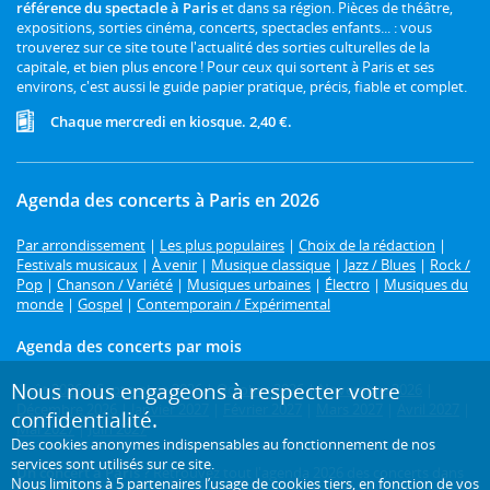
référence du spectacle à Paris
et dans sa région. Pièces de théâtre,
expositions, sorties cinéma, concerts, spectacles enfants... : vous
trouverez sur ce site toute l'actualité des sorties culturelles de la
capitale, et bien plus encore ! Pour ceux qui sortent à Paris et ses
environs, c'est aussi le guide papier pratique, précis, fiable et complet.
Chaque mercredi en kiosque. 2,40 €.
Agenda des concerts à Paris en 2026
Par arrondissement
|
Les plus populaires
|
Choix de la rédaction
|
Festivals musicaux
|
À venir
|
Musique classique
|
Jazz / Blues
|
Rock /
Pop
|
Chanson / Variété
|
Musiques urbaines
|
Électro
|
Musiques du
monde
|
Gospel
|
Contemporain / Expérimental
Agenda des concerts par mois
Nous nous engageons à respecter votre
Août 2026
|
Septembre 2026
|
Octobre 2026
|
Novembre 2026
|
Décembre 2026
|
Janvier 2027
|
Février 2027
|
Mars 2027
|
Avril 2027
|
confidentialité.
Mai 2027
|
Juin 2027
Des cookies anonymes indispensables au fonctionnement de nos
services sont utilisés sur ce site.
Un concert à Paris ?
Retrouvez tout l'agenda 2026 des concerts dans
Nous limitons à
5 partenaires
l’usage de cookies tiers, en fonction de
vos