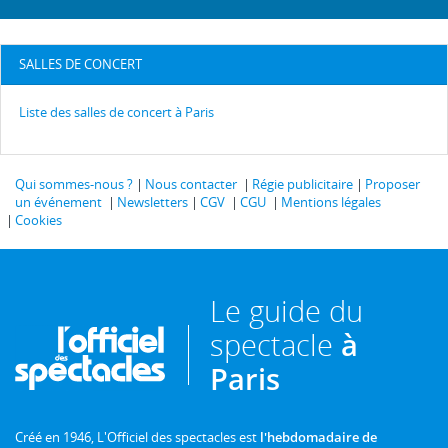
SALLES DE CONCERT
Liste des salles de concert à Paris
Qui sommes-nous ?
Nous contacter
Régie publicitaire
Proposer
un événement
Newsletters
CGV
CGU
Mentions légales
Cookies
Le guide du
spectacle
à
Paris
Créé en 1946, L'Officiel des spectacles est
l'hebdomadaire de