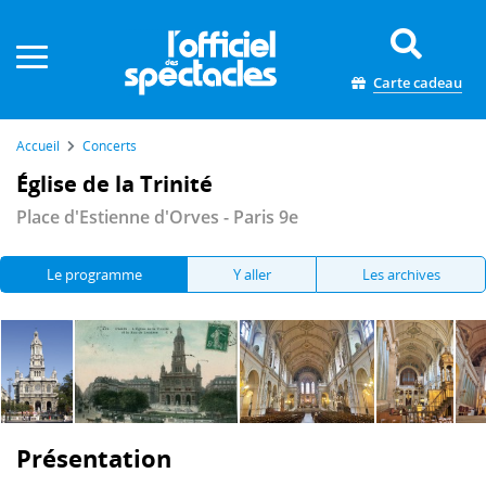
Panneau de gestion des cookies
Carte cadeau
Accueil
Concerts
Église de la Trinité
Place d'Estienne d'Orves - Paris 9e
Le programme
Y aller
Les archives
Présentation