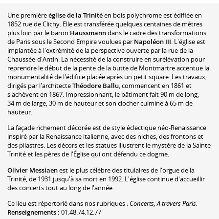
Une première
église de la Trinité
en bois polychrome est édifiée en
1852 rue de Clichy. Elle est transférée quelques centaines de mètres
plus loin par le baron
Haussmann
dans le cadre des transformations
de Paris sous le Second Empire voulues par
Napoléon III
. L'église est
implantée à l'extrémité de la perspective ouverte par la rue de la
Chaussée-d'Antin. La nécessité de la construire en surélévation pour
reprendre le début de la pente de la butte de Montmartre accentue la
monumentalité de l'édifice placée après un petit square. Les travaux,
dirigés par l'architecte
Théodore Ballu
, commencent en 1861 et
s'achèvent en 1867. Impressionnant, le bâtiment fait 90 m de long,
34 m de large, 30 m de hauteur et son clocher culmine à 65 m de
hauteur.
La façade richement décorée est de style éclectique néo-Renaissance
inspiré par la Renaissance italienne, avec des niches, des frontons et
des pilastres. Les décors et les statues illustrent le mystère de la Sainte
Trinité et les pères de l'Église qui ont défendu ce dogme.
Olivier Messiaen
est le plus célèbre des titulaires de l'orgue de la
Trinité, de 1931 jusqu'à sa mort en 1992. L'église continue d'accueillir
des concerts tout au long de l'année.
Ce lieu est répertorié dans nos rubriques :
Concerts, A travers Paris.
Renseignements :
01.48.74.12.77