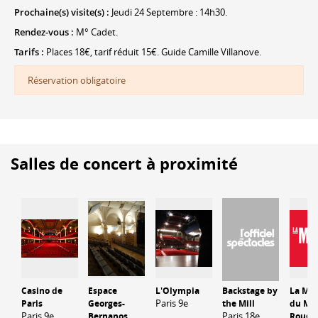
Prochaine(s) visite(s) :
Jeudi 24 Septembre : 14h30.
Rendez-vous :
M° Cadet.
Tarifs :
Places 18€, tarif réduit 15€. Guide Camille Villanove.
Réservation obligatoire
Salles de concert à proximité
Casino de
Espace
L'Olympia
Backstage by
La Ma
Paris 9e
Paris
Georges-
the Mill
du Mo
Paris 9e
Paris 18e
Bernanos
Rouge