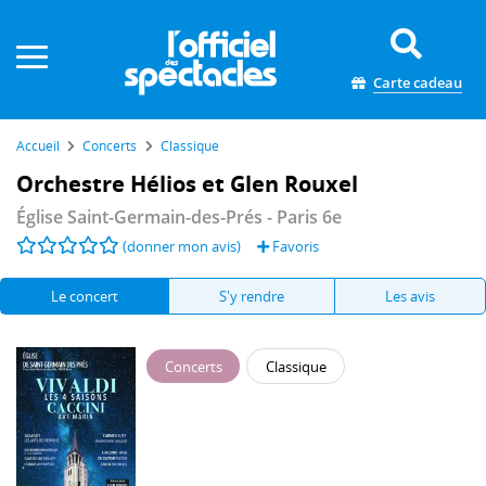
Panneau de gestion des cookies
Carte cadeau
Accueil
Concerts
Classique
Orchestre Hélios et Glen Rouxel
Église Saint-Germain-des-Prés
- Paris 6e
(donner mon avis)
Favoris
Le concert
S'y rendre
Les avis
Concerts
Classique