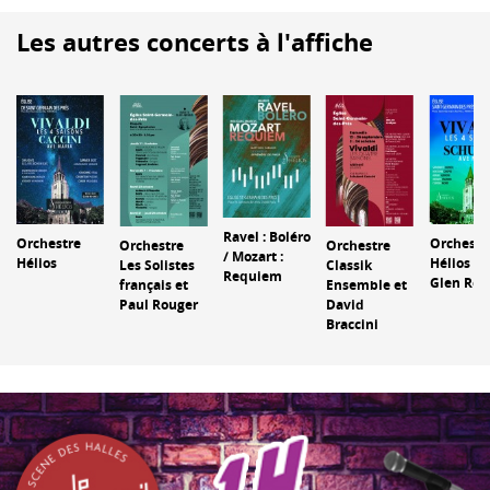
Les autres concerts à l'affiche
Ravel : Boléro
Orchestre
Orchestr
Orchestre
Orchestre
/ Mozart :
Hélios
Hélios et
Les Solistes
Classik
Requiem
Glen Rou
français et
Ensemble et
Paul Rouger
David
Braccini