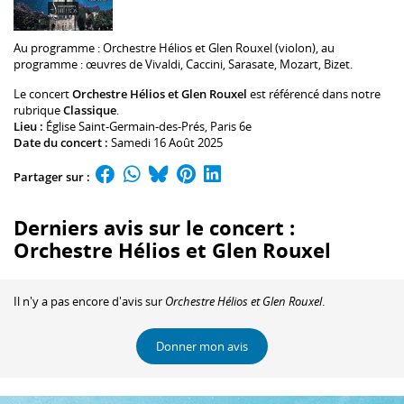
Au programme :
Orchestre Hélios
et
Glen Rouxel
(violon), au
programme : œuvres de Vivaldi, Caccini, Sarasate, Mozart, Bizet.
Le concert
Orchestre Hélios et Glen Rouxel
est référencé dans notre
rubrique
Classique
.
Lieu :
Église Saint-Germain-des-Prés
, Paris 6e
Date du concert :
Samedi 16 Août 2025
Partager sur :
Derniers avis sur le concert :
Orchestre Hélios et Glen Rouxel
Il n'y a pas encore d'avis sur
Orchestre Hélios et Glen Rouxel
.
Donner mon avis