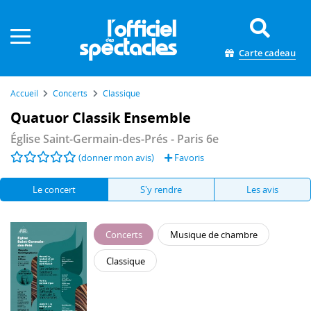
Panneau de gestion des cookies
Carte cadeau
Accueil
Concerts
Classique
Quatuor Classik Ensemble
Église Saint-Germain-des-Prés
- Paris 6e
(donner mon avis)
Favoris
Le concert
S'y rendre
Les avis
Concerts
Musique de chambre
Classique