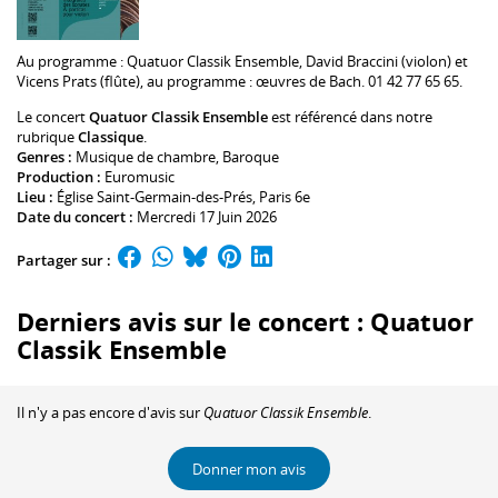
Au programme :
Quatuor Classik Ensemble
,
David Braccini
(violon) et
Vicens Prats
(flûte), au programme : œuvres de Bach. 01 42 77 65 65.
Le concert
Quatuor Classik Ensemble
est référencé dans notre
rubrique
Classique
.
Genres :
Musique de chambre
,
Baroque
Production :
Euromusic
Lieu :
Église Saint-Germain-des-Prés
, Paris 6e
Date du concert :
Mercredi 17 Juin 2026
Partager sur :
Derniers avis sur le concert : Quatuor
Classik Ensemble
Il n'y a pas encore d'avis sur
Quatuor Classik Ensemble
.
Donner mon avis