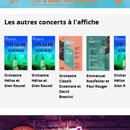
Les autres concerts à l'affiche
Orchestre
Orchestre
Orchestr
Orchestre
Emmanuel
Hélios et
Hélios et
Hélios et
Classik
Rossfelder et
Glen Rouxel
Glen Rouxel
Glen Rou
Ensemble et
Paul Rouger
David
Braccini