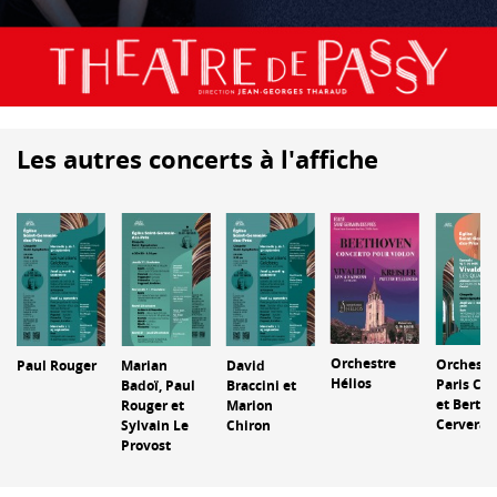
Les autres concerts à l'affiche
Orchestre
Orchestr
Paul Rouger
Marian
David
Hélios
Paris Cla
Badoï, Paul
Braccini et
et Bertr
Rouger et
Marion
Cervera
Sylvain Le
Chiron
Provost