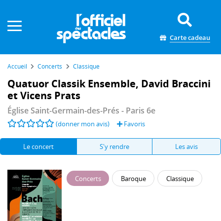
Panneau de gestion des cookies
Carte cadeau
Accueil
Concerts
Classique
Quatuor Classik Ensemble, David Braccini
et Vicens Prats
Église Saint-Germain-des-Prés
- Paris 6e
(donner mon avis)
Favoris
Le concert
S'y rendre
Les avis
Concerts
Baroque
Classique