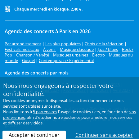
Chaque mercredi en kiosque. 2,40 €.
Agenda des concerts à Paris en 2026
Par arrondissement
|
Les plus populaires
|
Choix de la rédaction
|
Festivals musicaux
|
À venir
|
Musique classique
|
Jazz / Blues
|
Rock /
Pop
|
Chanson / Variété
|
Musiques urbaines
|
Électro
|
Musiques du
monde
|
Gospel
|
Contemporain / Expérimental
Agenda des concerts par mois
Nous nous engageons à respecter votre
Août 2026
|
Septembre 2026
|
Octobre 2026
|
Novembre 2026
|
Décembre 2026
|
Janvier 2027
|
Février 2027
|
Mars 2027
|
Avril 2027
|
confidentialité.
Mai 2027
|
Juin 2027
Des cookies anonymes indispensables au fonctionnement de nos
services sont utilisés sur ce site.
Un concert à Paris ?
Retrouvez tout l'agenda 2026 des concerts dans
Nous limitons à
5 partenaires
l’usage de cookies tiers, en fonction de
vos
la capitale avec L'Officiel des spectacles. Classique, jazz, rock, gospel,
préférences
, afin d'étudier notre audience pour améliorer nos services
musique tzigane, électro, rap, soul et funk... : il y en a pour tous les
et diffuser des vidéos.
goûts !
Accepter et continuer
Continuer sans accepter