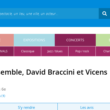
E
EXPOSITIONS
CONCERTS
IVALS
classique
jazz / blues
pop / rock
cha
emble, David Braccini et Vicens
s 6e
 (
1
)
S'y rendre
Les avis