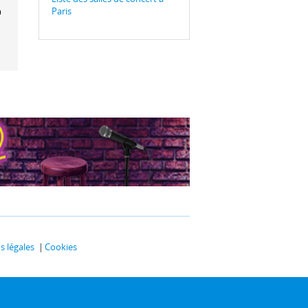
Paris
estre Hélios
len Rouxel
 légales
Cookies