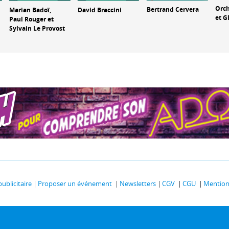
Orch
Bertrand Cervera
Marian Badoï,
David Braccini
et G
Paul Rouger et
Sylvain Le Provost
publicitaire
Proposer un événement
Newsletters
CGV
CGU
Mentions