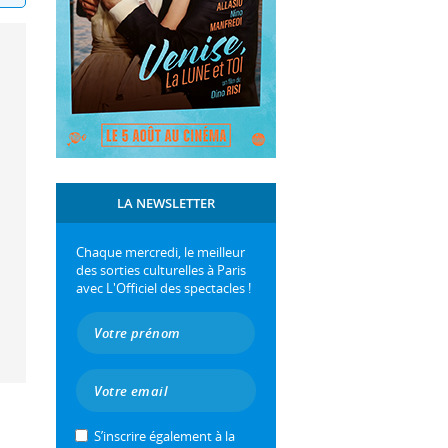
LA NEWSLETTER
Chaque mercredi, le meilleur
des sorties culturelles à Paris
avec L'Officiel des spectacles !
S’inscrire également à la