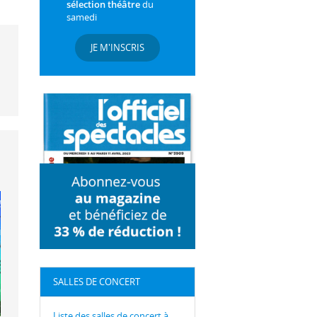
sélection théâtre
du
samedi
JE M'INSCRIS
SALLES DE CONCERT
Liste des salles de concert à