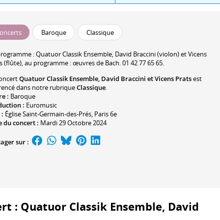
oncerts
Baroque
Classique
programme :
Quatuor Classik Ensemble
,
David Braccini
(violon) et
Vicens
s
(flûte), au programme : œuvres de Bach. 01 42 77 65 65.
oncert
Quatuor Classik Ensemble, David Braccini et Vicens Prats
est
rencé dans notre rubrique
Classique
.
re :
Baroque
duction :
Euromusic
 :
Église Saint-Germain-des-Prés
, Paris 6e
 du concert :
Mardi 29 Octobre 2024
ager sur :
ert : Quatuor Classik Ensemble, David