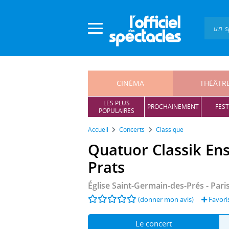
Panneau de gestion des cookies
CINÉMA
THÉÂTR
LES PLUS
PROCHAINEMENT
FEST
POPULAIRES
Accueil
Concerts
Classique
Quatuor Classik Ens
Prats
Église Saint-Germain-des-Prés
- Pari
(donner mon avis)
Favoris
Le concert