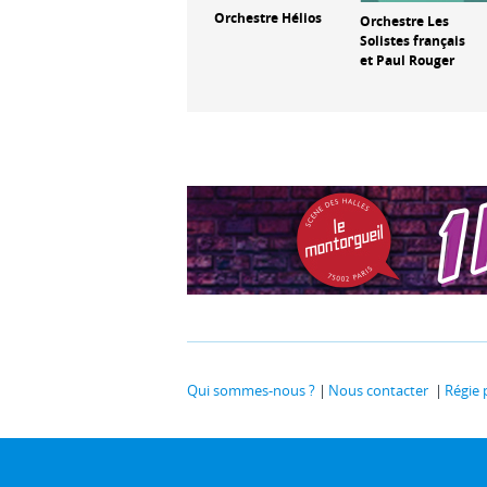
élios
Orchestre Hélios
Orchestre Classik
Orchestre Les
xel
Ensemble et
Solistes français
David Braccini
et Paul Rouger
Qui sommes-nous ?
Nous contacter
Régie 