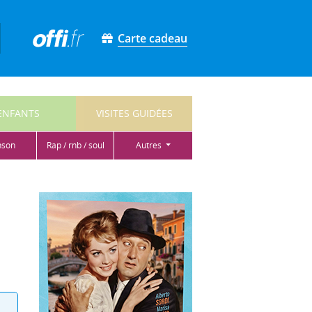
Carte cadeau
ENFANTS
VISITES GUIDÉES
nson
rap / rnb / soul
autres