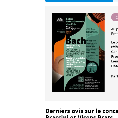
C
Au 
Prat
Le c
réfé
Gen
Pro
Lieu
Date
Part
Derniers avis sur le conc
Braccini et Vicens Prats