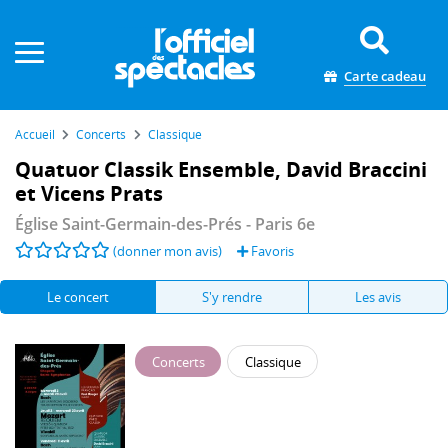
Panneau de gestion des cookies
Carte cadeau
Accueil
Concerts
Classique
Quatuor Classik Ensemble, David Braccini
et Vicens Prats
Église Saint-Germain-des-Prés
- Paris 6e
(donner mon avis)
Favoris
Le concert
S'y rendre
Les avis
Concerts
Classique