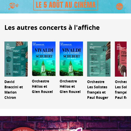
Les autres concerts à l'affiche
Orchestre
Orchestre
David
Orchestre
Orchestr
Hélios et
Hélios et
Braccini et
Les Solistes
Les Solis
Glen Rouxel
Glen Rouxel
Marion
français et
français 
Chiron
Paul Rouger
Paul Rou