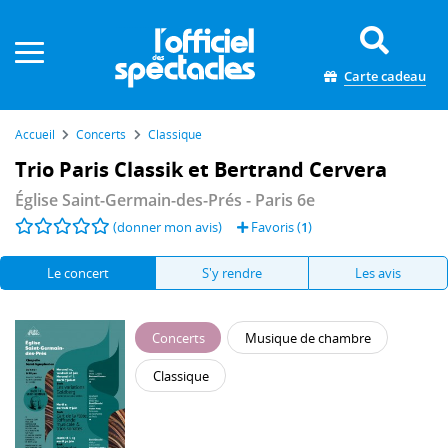
Panneau de gestion des cookies
Carte cadeau
Accueil
Concerts
Classique
Trio Paris Classik et Bertrand Cervera
Église Saint-Germain-des-Prés
- Paris 6e
(donner mon avis)
Favoris (
1
)
Le concert
S'y rendre
Les avis
Concerts
Musique de chambre
Classique