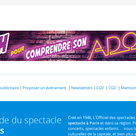
publicitaire
Proposer un événement
Newsletters
CGV
CGU
Mentions
ide du spectacle
Créé en 1946, L'Officiel des spectacles
spectacle à Paris
et dans sa région. P
is
concerts, spectacles enfants... : vous t
culturelles de la capitale, et bien plus