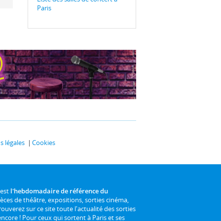
Paris
 légales
Cookies
 est
l'hebdomadaire de référence du
ièces de théâtre, expositions, sorties cinéma,
rouverez sur ce site toute l'actualité des sorties
 encore ! Pour ceux qui sortent à Paris et ses