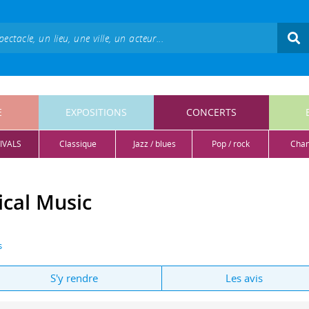
E
EXPOSITIONS
CONCERTS
IVALS
classique
jazz / blues
pop / rock
cha
ical Music
s
S'y rendre
Les avis