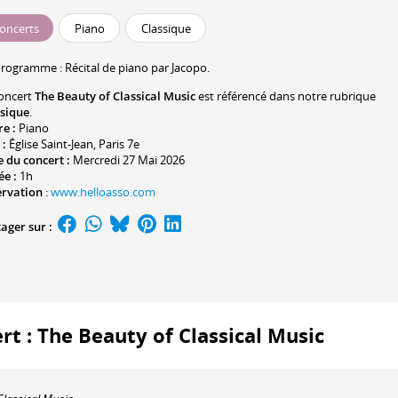
oncerts
Piano
Classique
programme :
Récital de piano par Jacopo.
oncert
The Beauty of Classical Music
est référencé dans notre rubrique
ssique
.
re :
Piano
 :
Église Saint-Jean
, Paris 7e
 du concert :
Mercredi 27 Mai 2026
ée :
1h
ervation
:
www.helloasso.com
ager sur :
ert : The Beauty of Classical Music