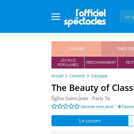
Panneau de gestion des cookies
CINÉMA
THÉÂTR
LES PLUS
PROCHAINEMENT
FEST
POPULAIRES
Accueil
Concerts
Classique
The Beauty of Class
Église Saint-Jean
- Paris 7e
(donner mon avis)
Favori
Le concert