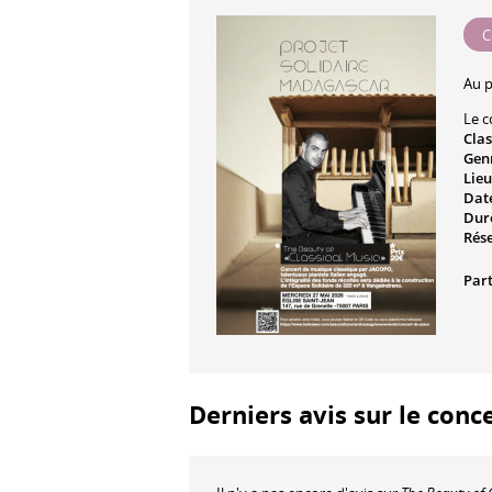
C
Au 
Le c
Cla
Gen
Lieu
Date
Dur
Rés
Part
Derniers avis sur le conc