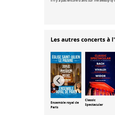
Il n'y a pas encore d'avis sur
The Beauty of 
Les autres concerts à l
Wonderful World
Classic
yal de
Ensemble royal de
Spectacular
Paris