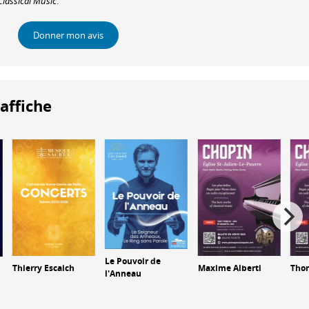
Classical Music
.
Donner mon avis
'affiche
Le Pouvoir de
Thierry Escaich
Maxime Alberti
Thom
l'Anneau