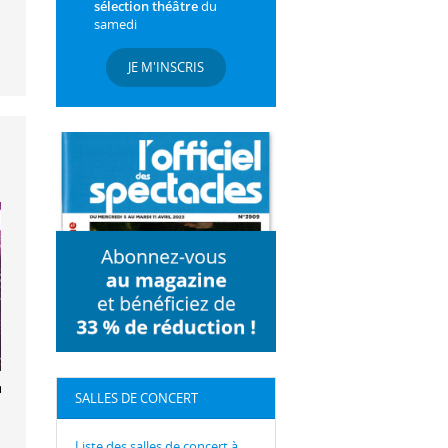
sélection théâtre
du
samedi
JE M'INSCRIS
 Poirier
SALLES DE CONCERT
Liste des salles de concert à