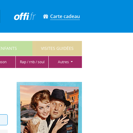
Carte cadeau
ENFANTS
VISITES GUIDÉES
nson
rap / rnb / soul
autres