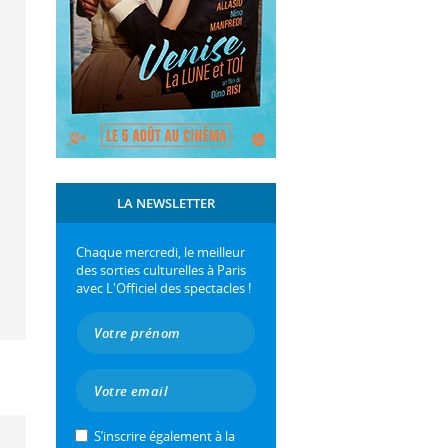
LA NEWSLETTER
Chaque mercredi, le meilleur
des sorties culturelles à Paris
avec L'Officiel des spectacles !
S’inscrire également à la