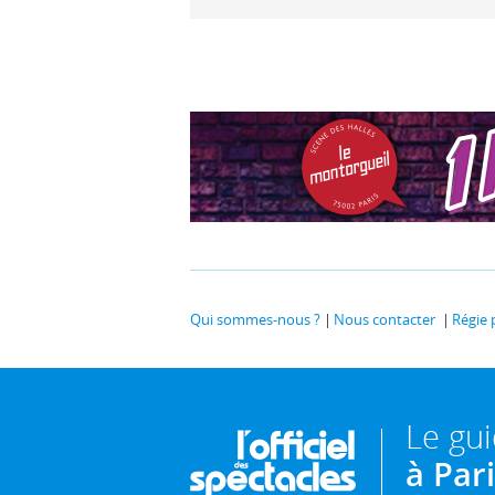
Qui sommes-nous ?
Nous contacter
Régie 
Le gu
à Par