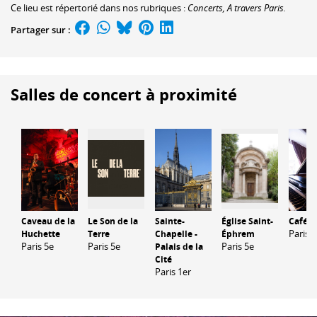
Ce lieu est répertorié dans nos rubriques :
Concerts, A travers Paris.
Partager sur :
Salles de concert à proximité
Caveau de la
Le Son de la
Sainte-
Église Saint-
Café L
Paris 6
Huchette
Terre
Chapelle -
Éphrem
Paris 5e
Paris 5e
Paris 5e
Palais de la
Cité
Paris 1er