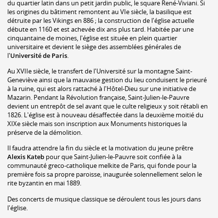
du quartier latin dans un petit jardin public, le square René-Viviani. Si
les origines du bâtiment remontent au VIe siècle, la basilique est
détruite par les Vikings en 886 ; la construction de l'église actuelle
débute en 1160 et est achevée dix ans plus tard. Habitée par une
cinquantaine de moines, l'église est située en plein quartier
universitaire et devient le siège des assemblées générales de
l'
Université de Paris
.
Au XVIIe siècle, le transfert de l'Université sur la montagne Saint-
Geneviève ainsi que la mauvaise gestion du lieu conduisent le prieuré
à la ruine, qui est alors rattaché à l'Hôtel-Dieu sur une initiative de
Mazarin. Pendant la Révolution française, Saint-Julien-le-Pauvre
devient un entrepôt de sel avant que le culte religieux y soit rétabli en
1826. L'église est à nouveau désaffectée dans la deuxième moitié du
XIXe siècle mais son inscription aux Monuments historiques la
préserve de la démolition.
Il faudra attendre la fin du siècle et la motivation du jeune prêtre
Alexis Kateb
pour que Saint-Julien-le-Pauvre soit confiée à la
communauté greco-catholique melkite de Paris, qui fonde pour la
première fois sa propre paroisse, inaugurée solennellement selon le
rite byzantin en mai 1889.
Des concerts de musique classique se déroulent tous les jours dans
l'église.