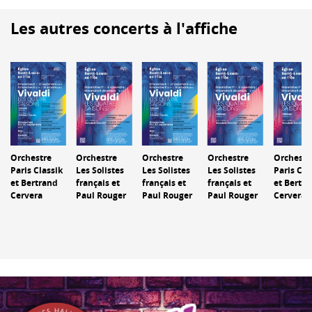
Les autres concerts à l'affiche
Orchestre
Orchestre
Orchestre
Orchestre
Orchestr
Paris Classik
Les Solistes
Les Solistes
Les Solistes
Paris Cla
et Bertrand
français et
français et
français et
et Bertr
o
Cervera
Paul Rouger
Paul Rouger
Paul Rouger
Cervera