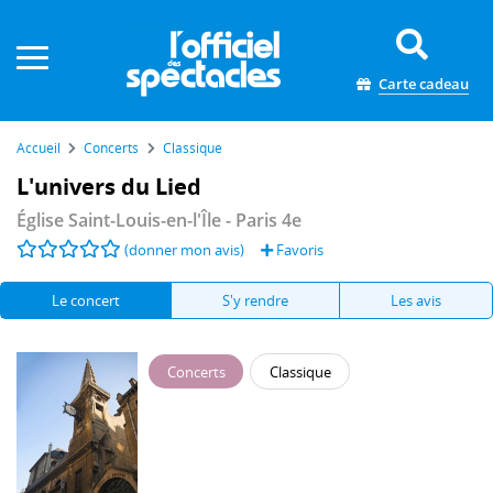
Panneau de gestion des cookies
Carte cadeau
Accueil
Concerts
Classique
L'univers du Lied
Église Saint-Louis-en-l'Île
- Paris 4e
(donner mon avis)
Favoris
Le concert
S'y rendre
Les avis
Concerts
Classique