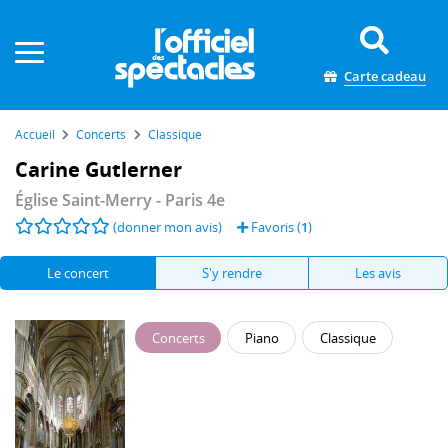
Panneau de gestion des cookies
Carte cadeau
Accueil
Concerts
Classique
Carine Gutlerner
Église Saint-Merry
- Paris 4e
(donner mon avis)
Favoris (
1
)
Le concert
S'y rendre
Les avis
Concerts
Piano
Classique