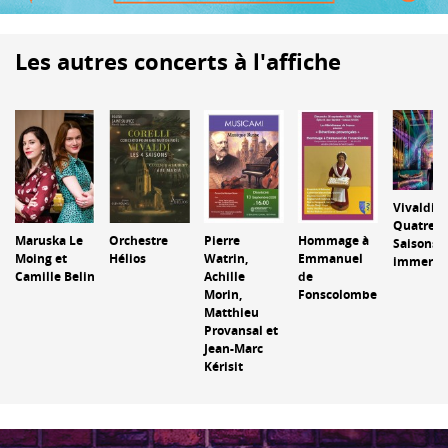
Les autres concerts à l'affiche
Vivaldi : 
Quatre
Maruska Le
Orchestre
Pierre
Hommage à
Saisons 
Moing et
Hélios
Watrin,
Emmanuel
immersif
Camille Belin
Achille
de
Morin,
Fonscolombe
Matthieu
Provansal et
Jean-Marc
Kérisit