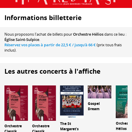
Informations billetterie
Nous proposons
l'achat de billets
pour
Orchestre Hélios
dans ce lieu :
Église Saint-Sulpice
.
Réservez vos places à partir de
22,5 €
/ jusqu'à
66 €
(prix tous frais
inclus).
Les autres concerts à l'affiche
Gospel
Dream
Orchestr
The St
Orchestre
Orchestre
Hélios et
Margaret's
Classik
Classik