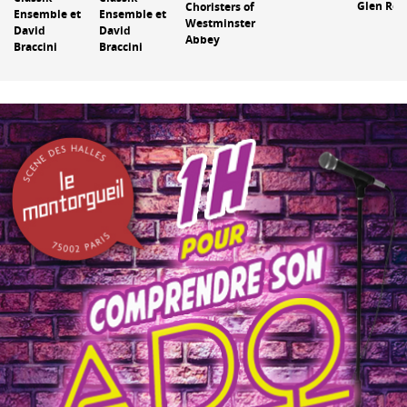
Glen Rou
Choristers of
Ensemble et
Ensemble et
Westminster
David
David
Abbey
Braccini
Braccini