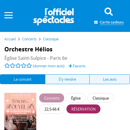
Panneau de gestion des cookies
Carte cadeau
Accueil
Concerts
Classique
Orchestre Hélios
Église Saint-Sulpice
- Paris 6e
(donner mon avis)
Favoris
Le concert
S'y rendre
Les avis
Concerts
Église
Classique
22,5-66 €
RÉSERVATION