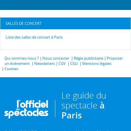
SALLES DE CONCERT
Liste des salles de concert à Paris
Qui sommes-nous ?
Nous contacter
Régie publicitaire
Proposer
un événement
Newsletters
CGV
CGU
Mentions légales
Cookies
Le guide du
spectacle
à
Paris