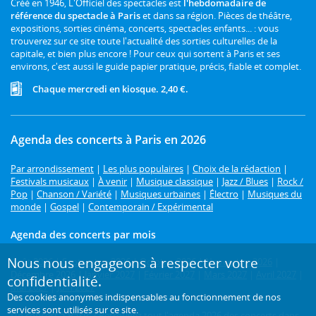
Créé en 1946, L'Officiel des spectacles est
l'hebdomadaire de
référence du spectacle à Paris
et dans sa région. Pièces de théâtre,
expositions, sorties cinéma, concerts, spectacles enfants... : vous
trouverez sur ce site toute l'actualité des sorties culturelles de la
capitale, et bien plus encore ! Pour ceux qui sortent à Paris et ses
environs, c'est aussi le guide papier pratique, précis, fiable et complet.
Chaque mercredi en kiosque. 2,40 €.
Agenda des concerts à Paris en 2026
Par arrondissement
|
Les plus populaires
|
Choix de la rédaction
|
Festivals musicaux
|
À venir
|
Musique classique
|
Jazz / Blues
|
Rock /
Pop
|
Chanson / Variété
|
Musiques urbaines
|
Électro
|
Musiques du
monde
|
Gospel
|
Contemporain / Expérimental
Agenda des concerts par mois
Nous nous engageons à respecter votre
Août 2026
|
Septembre 2026
|
Octobre 2026
|
Novembre 2026
|
Décembre 2026
|
Janvier 2027
|
Février 2027
|
Mars 2027
|
Avril 2027
|
confidentialité.
Mai 2027
|
Juin 2027
Des cookies anonymes indispensables au fonctionnement de nos
services sont utilisés sur ce site.
Un concert à Paris ?
Retrouvez tout l'agenda 2026 des concerts dans