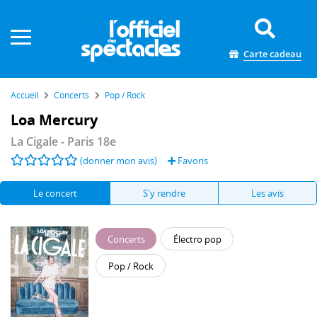
Panneau de gestion des cookies
Carte cadeau
Accueil
Concerts
Pop / Rock
Loa Mercury
La Cigale
- Paris 18e
(donner mon avis)
Favoris
Le concert
S'y rendre
Les avis
Concerts
Électro pop
Pop / Rock