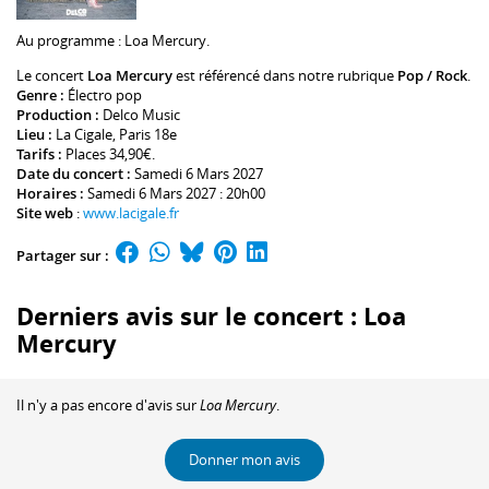
Au programme :
Loa Mercury
.
Le concert
Loa Mercury
est référencé dans notre rubrique
Pop / Rock
.
Genre :
Électro pop
Production :
Delco Music
Lieu :
La Cigale
, Paris 18e
Tarifs :
Places 34,90€.
Date du concert :
Samedi 6 Mars 2027
Horaires :
Samedi 6 Mars 2027 : 20h00
Site web
:
www.lacigale.fr
Partager sur :
Derniers avis sur le concert : Loa
Mercury
Il n'y a pas encore d'avis sur
Loa Mercury
.
Donner mon avis