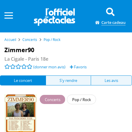
Panneau de gestion des cookies
Carte cadeau
Accueil
Concerts
Pop / Rock
Zimmer90
La Cigale
- Paris 18e
(donner mon avis)
Favoris
Le concert
S'y rendre
Les avis
Concerts
Pop / Rock