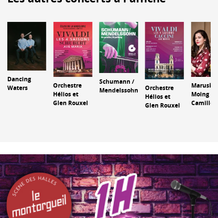
Dancing
Schumann /
Orchestre
Maruska 
Waters
Orchestre
Mendelssohn
Hélios et
Moing et
Hélios et
Glen Rouxel
Camille B
Glen Rouxel