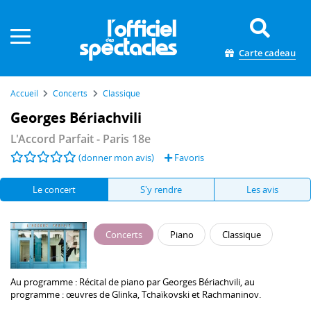
Panneau de gestion des cookies
Carte cadeau
Accueil
Concerts
Classique
Georges Bériachvili
L'Accord Parfait
- Paris 18e
(donner mon avis)
Favoris
Le concert
S'y rendre
Les avis
Concerts
Piano
Classique
Au programme :
Récital de piano par
Georges Bériachvili
, au
programme : œuvres de Glinka, Tchaïkovski et Rachmaninov.