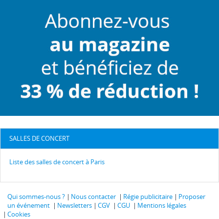
SALLES DE CONCERT
Liste des salles de concert à Paris
Qui sommes-nous ?
Nous contacter
Régie publicitaire
Proposer
un événement
Newsletters
CGV
CGU
Mentions légales
Cookies