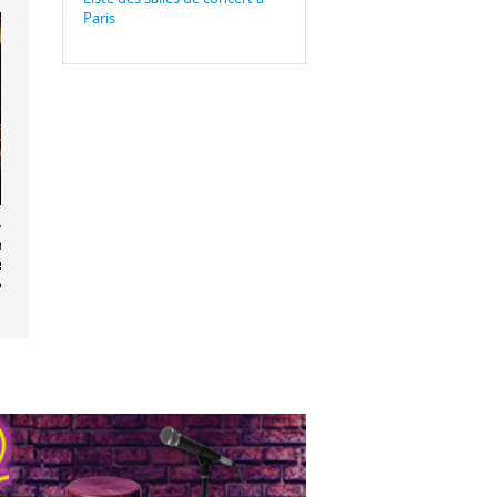
Paris
-concert Le
neur des
aux : Les
 Tours