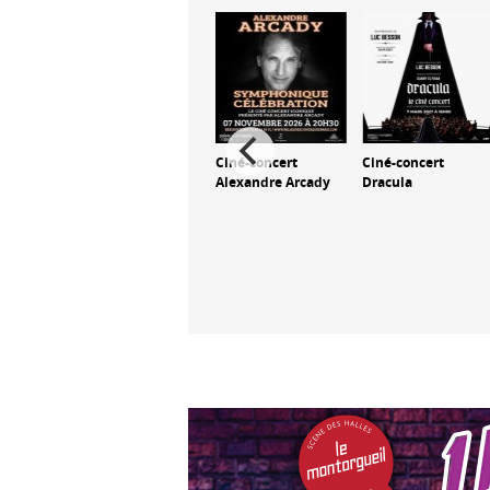
Ciné-concert Un
Ciné-concert
Ciné-concert
homme et une
Alexandre Arcady
Dracula
femme
t
on