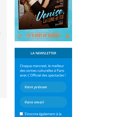
e
LA NEWSLETTER
Chaque mercredi, le meilleur
des sorties culturelles à Paris
avec L'Officiel des spectacles !
S’inscrire également à la