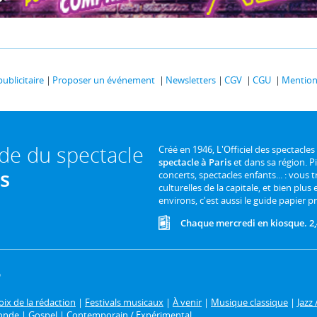
publicitaire
Proposer un événement
Newsletters
CGV
CGU
Mentions
ide du spectacle
Créé en 1946, L'Officiel des spectacles
spectacle à Paris
et dans sa région. P
is
concerts, spectacles enfants... : vous t
culturelles de la capitale, et bien plus
environs, c'est aussi le guide papier pr
Chaque mercredi en kiosque. 2,
6
ix de la rédaction
|
Festivals musicaux
|
À venir
|
Musique classique
|
Jazz 
onde
|
Gospel
|
Contemporain / Expérimental