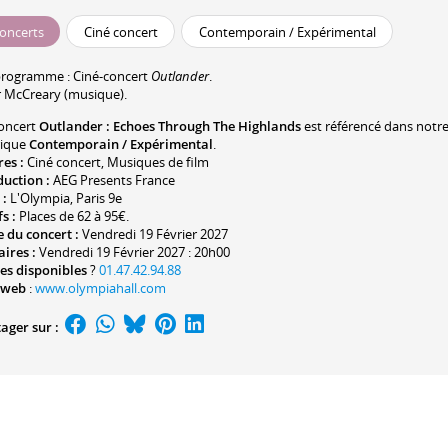
oncerts
Ciné concert
Contemporain / Expérimental
programme :
Ciné-concert
Outlander
.
r McCreary
(musique).
oncert
Outlander : Echoes Through The Highlands
est référencé dans notr
rique
Contemporain / Expérimental
.
res :
Ciné concert
,
Musiques de film
duction :
AEG Presents France
 :
L'Olympia
, Paris 9e
fs :
Places de 62 à 95€.
 du concert :
Vendredi 19 Février 2027
ires :
Vendredi 19 Février 2027 : 20h00
es disponibles
?
01.47.42.94.88
 web
:
www.olympiahall.com
ager sur :