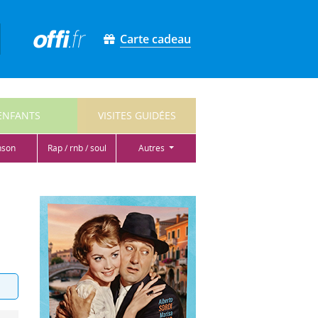
Carte cadeau
ENFANTS
VISITES GUIDÉES
nson
rap / rnb / soul
autres