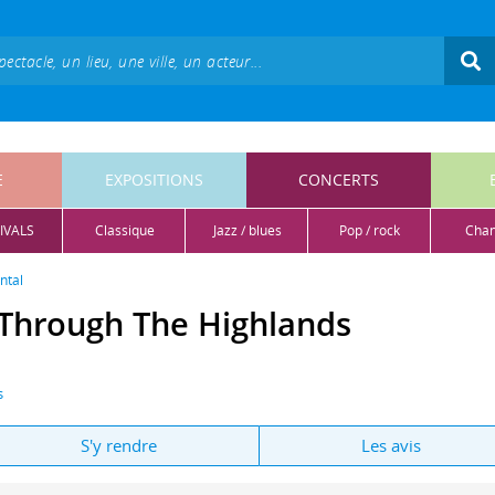
E
EXPOSITIONS
CONCERTS
IVALS
classique
jazz / blues
pop / rock
cha
ntal
 Through The Highlands
s
S'y rendre
Les avis