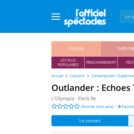
Panneau de gestion des cookies
CINÉMA
THÉÂTR
LES PLUS
PROCHAINEMENT
FEST
POPULAIRES
Accueil
Concerts
Contemporain / Expérime
Outlander : Echoes
L'Olympia
- Paris 9e
(donner mon avis)
Favori
Le concert