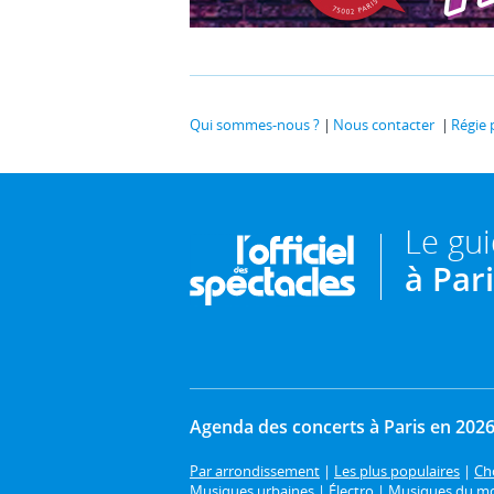
Qui sommes-nous ?
Nous contacter
Régie 
Le gu
à Par
Agenda des concerts à Paris en 202
Par arrondissement
|
Les plus populaires
|
Cho
Musiques urbaines
|
Électro
|
Musiques du m