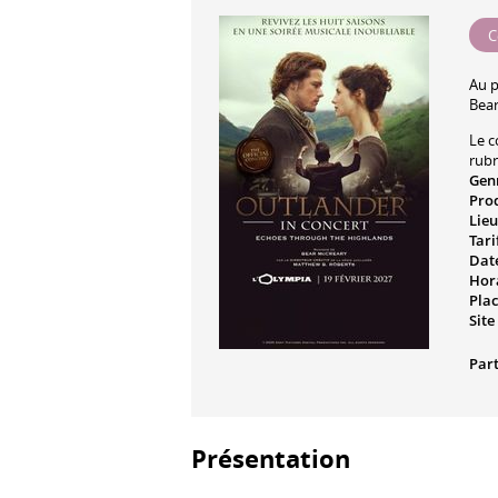
C
Au 
Bea
Le c
rub
Gen
Pro
Lieu
Tari
Date
Hora
Plac
Site
Part
Présentation