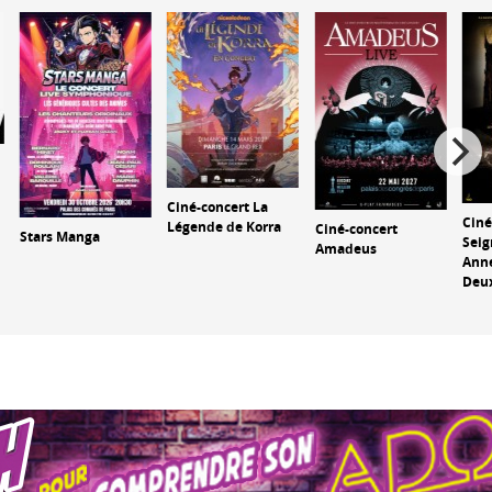
Ciné-concert La
Ciné
Légende de Korra
Ciné-concert
Stars Manga
Seig
Amadeus
Anne
Deux