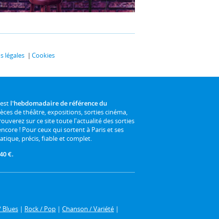
 légales
Cookies
 est
l'hebdomadaire de référence du
ièces de théâtre, expositions, sorties cinéma,
rouverez sur ce site toute l'actualité des sorties
 encore ! Pour ceux qui sortent à Paris et ses
atique, précis, fiable et complet.
40 €.
/ Blues
|
Rock / Pop
|
Chanson / Variété
|