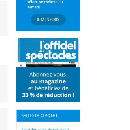
sélection théâtre
du
samedi
JE M'INSCRIS
SALLES DE CONCERT
Liste des salles de concert à