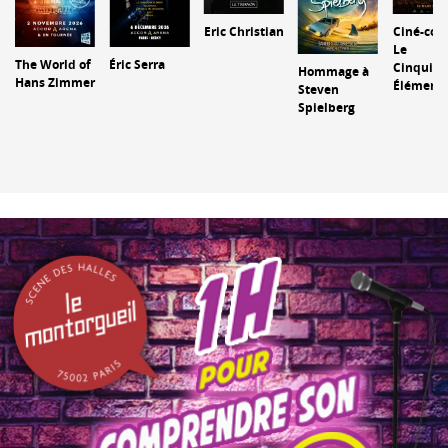
Eric Christian
Ciné-con
Le
r
The World of
Éric Serra
Cinquiè
Hommage à
Hans Zimmer
Élément
Steven
es
Spielberg