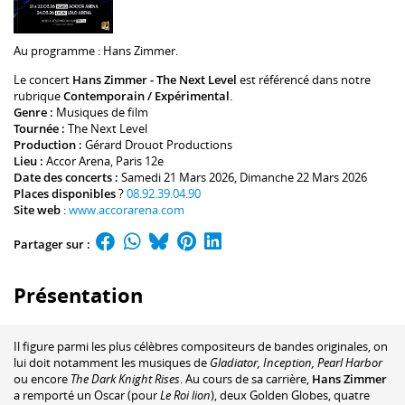
Au programme :
Hans Zimmer
.
Le concert
Hans Zimmer - The Next Level
est référencé dans notre
rubrique
Contemporain / Expérimental
.
Genre :
Musiques de film
Tournée :
The Next Level
Production :
Gérard Drouot Productions
Lieu :
Accor Arena
, Paris 12e
Date des concerts :
Samedi 21 Mars 2026, Dimanche 22 Mars 2026
Places disponibles
?
08.92.39.04.90
Site web
:
www.accorarena.com
Partager sur :
Présentation
Il figure parmi les plus célèbres compositeurs de bandes originales, on
lui doit notamment les musiques de
Gladiator, Inception, Pearl Harbor
ou encore
The Dark Knight Rises
. Au cours de sa carrière,
Hans Zimmer
a remporté un Oscar (pour
Le Roi lion
), deux Golden Globes, quatre