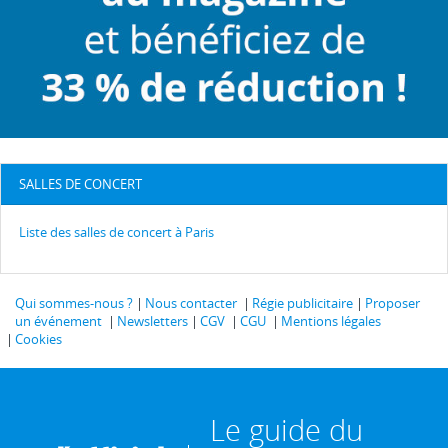
SALLES DE CONCERT
Liste des salles de concert à Paris
Qui sommes-nous ?
Nous contacter
Régie publicitaire
Proposer
un événement
Newsletters
CGV
CGU
Mentions légales
Cookies
Le guide du