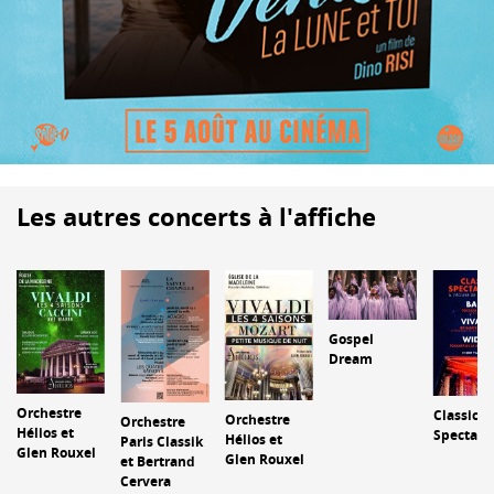
Les autres concerts à l'affiche
Gospel
Dream
Orchestre
Classic
Orchestre
Orchestre
Hélios et
Spectacu
Hélios et
Paris Classik
Glen Rouxel
Glen Rouxel
et Bertrand
Cervera