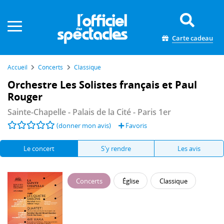
Panneau de gestion des cookies
Carte cadeau
Accueil
Concerts
Classique
Orchestre Les Solistes français et Paul
Rouger
Sainte-Chapelle - Palais de la Cité
- Paris 1er
(donner mon avis)
Favoris
Le concert
S'y rendre
Les avis
Concerts
Église
Classique