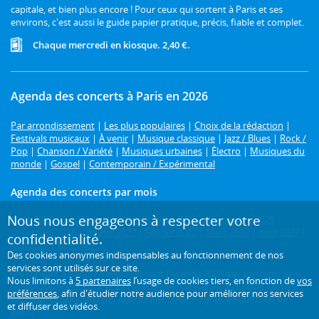
capitale, et bien plus encore ! Pour ceux qui sortent à Paris et ses
environs, c'est aussi le guide papier pratique, précis, fiable et complet.
Chaque mercredi en kiosque. 2,40 €.
Agenda des concerts à Paris en 2026
Par arrondissement
|
Les plus populaires
|
Choix de la rédaction
|
Festivals musicaux
|
À venir
|
Musique classique
|
Jazz / Blues
|
Rock /
Pop
|
Chanson / Variété
|
Musiques urbaines
|
Électro
|
Musiques du
monde
|
Gospel
|
Contemporain / Expérimental
Agenda des concerts par mois
Nous nous engageons à respecter votre
Août 2026
|
Septembre 2026
|
Octobre 2026
|
Novembre 2026
|
Décembre 2026
|
Janvier 2027
|
Février 2027
|
Mars 2027
|
Avril 2027
|
confidentialité.
Mai 2027
|
Juin 2027
Des cookies anonymes indispensables au fonctionnement de nos
services sont utilisés sur ce site.
Un concert à Paris ?
Retrouvez tout l'agenda 2026 des concerts dans
Nous limitons à
5 partenaires
l’usage de cookies tiers, en fonction de
vos
la capitale avec L'Officiel des spectacles. Classique, jazz, rock, gospel,
préférences
, afin d'étudier notre audience pour améliorer nos services
musique tzigane, électro, rap, soul et funk... : il y en a pour tous les
et diffuser des vidéos.
goûts !