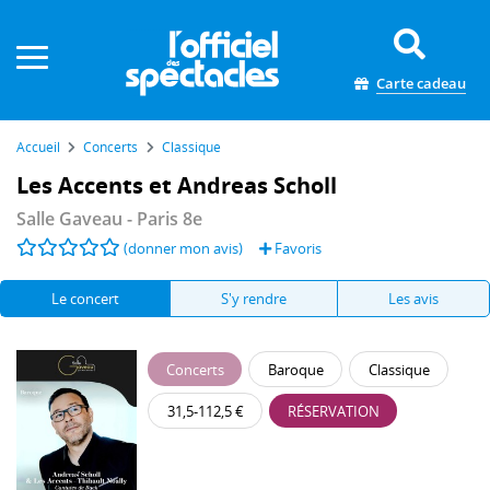
Panneau de gestion des cookies
Carte cadeau
Accueil
Concerts
Classique
Les Accents et Andreas Scholl
Salle Gaveau
- Paris 8e
(donner mon avis)
Favoris
Le concert
S'y rendre
Les avis
Concerts
Baroque
Classique
31,5-112,5 €
RÉSERVATION