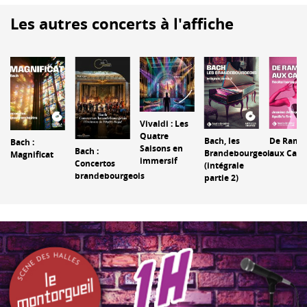
Les autres concerts à l'affiche
Vivaldi : Les
Quatre
Bach, les
De Rame
Bach :
Saisons en
Bach :
Brandebourgeois
aux Cara
Magnificat
immersif
Concertos
(intégrale
i
brandebourgeois
partie 2)