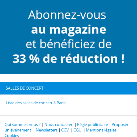
SALLES DE CONCERT
Liste des salles de concert à Paris
Qui sommes-nous ?
Nous contacter
Régie publicitaire
Proposer
un événement
Newsletters
CGV
CGU
Mentions légales
Cookies