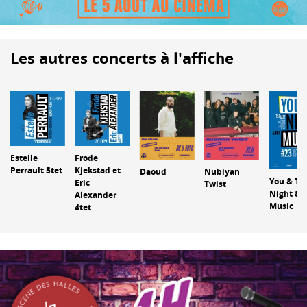
Les autres concerts à l'affiche
Estelle
Frode
Perrault 5tet
Kjekstad et
Daoud
Nubiyan
You & Th
Eric
Twist
Night & 
Alexander
Music
4tet