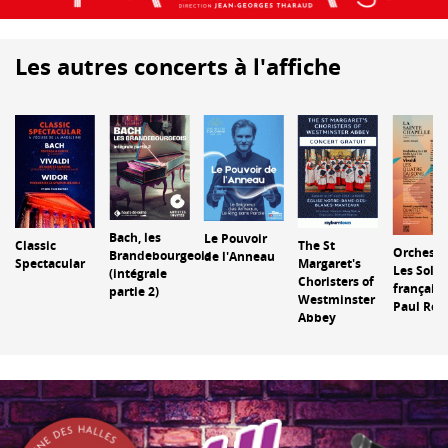
Les autres concerts à l'affiche
Bach, les
Le Pouvoir
The St
Classic
Orchestr
Brandebourgeois
de l'Anneau
Margaret's
Spectacular
Les Solis
(intégrale
Choristers of
français 
partie 2)
Westminster
Paul Rou
Abbey