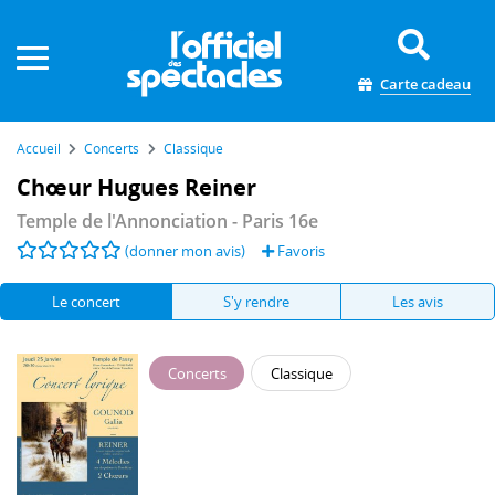
Panneau de gestion des cookies
Carte cadeau
Accueil
Concerts
Classique
Chœur Hugues Reiner
Temple de l'Annonciation
- Paris 16e
(donner mon avis)
Favoris
Le concert
S'y rendre
Les avis
Concerts
Classique