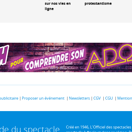
sur nos vies en
protestantisme
ligne
publicitaire
Proposer un événement
Newsletters
CGV
CGU
Mentions
ide du spectacle
Créé en 1946, L'Officiel des spectacles