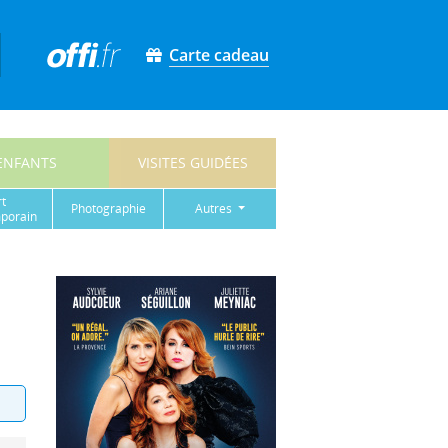
Carte cadeau
ENFANTS
VISITES GUIDÉES
rt
photographie
autres
porain