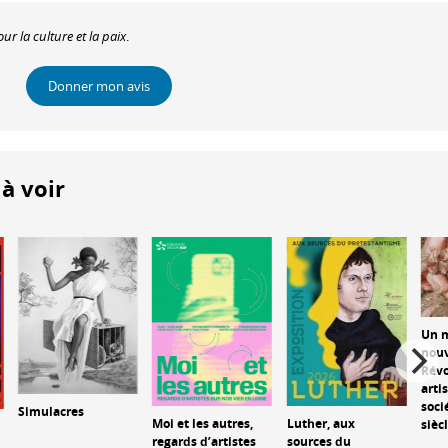
r la culture et la paix
.
Donner mon avis
à voir
Un 
nou
Révo
arti
soci
Simulacres
Moi et les autres,
Luther, aux
sièc
regards d’artistes
sources du