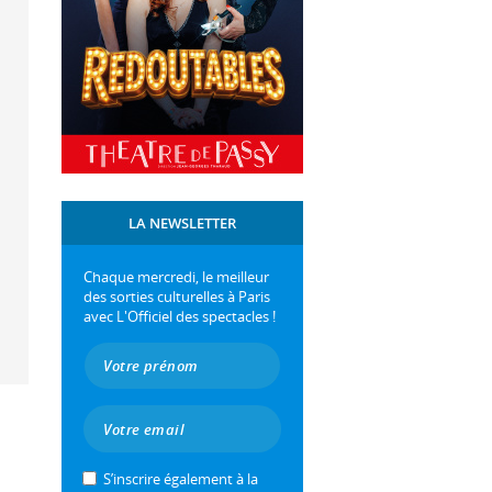
LA NEWSLETTER
Chaque mercredi, le meilleur
des sorties culturelles à Paris
avec L'Officiel des spectacles !
S’inscrire également à la