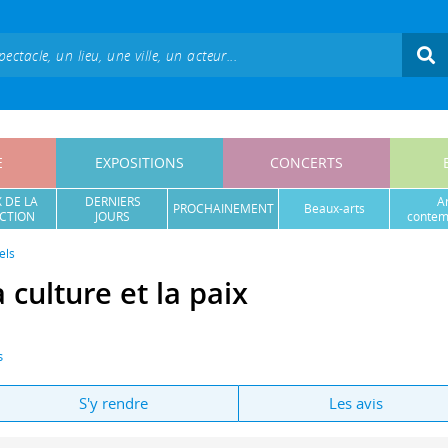
E
EXPOSITIONS
CONCERTS
 DE LA
DERNIERS
a
PROCHAINEMENT
beaux-arts
CTION
JOURS
contem
els
culture et la paix
s
S'y rendre
Les avis