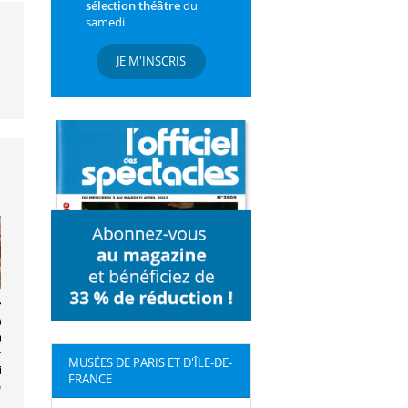
sélection théâtre
du
samedi
JE M'INSCRIS
monde
veau.
lutions
stiques et
MUSÉES DE PARIS ET D'ÎLE-DE-
étales au 18e
FRANCE
le