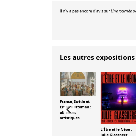
Il n'y a pas encore d'avis sur
Une journée pou
Les autres expositions 
France, Suède et
Empire ottoman :
alliances
artistiques
une
Sumo, forces
e
L'Être et le Néon :
sacrées
ier
Julie Glassberg