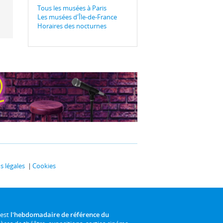
Tous les musées à Paris
Les musées d'Île-de-France
Horaires des nocturnes
 légales
Cookies
 est
l'hebdomadaire de référence du