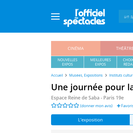
Panneau de gestion des cookies
CINÉMA
THÉÂTR
NOUVELLES
MEILLEURES
CHOIX
EXPOS
EXPOS
RÉDA
Accueil
Musées, Expositions
Instituts cultur
Une journée pour la 
Espace Reine de Saba
- Paris 19e
(donner mon avis)
Favori
L'exposition