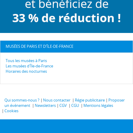
MUSÉES DE PARIS ET D'ÎLE-DE-FRANCE
Tous les musées à Paris
Les musées d'Île-de-France
Horaires des nocturnes
Qui sommes-nous ?
Nous contacter
Régie publicitaire
Proposer
un événement
Newsletters
CGV
CGU
Mentions légales
Cookies