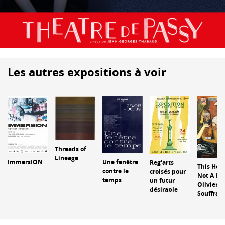
Les autres expositions à voir
Threads of
Lineage
ImmersION
Une fenêtre
Reg'arts
This Hous
contre le
croisés pour
Not A Ho
temps
un futur
Olivier
désirable
Souffran