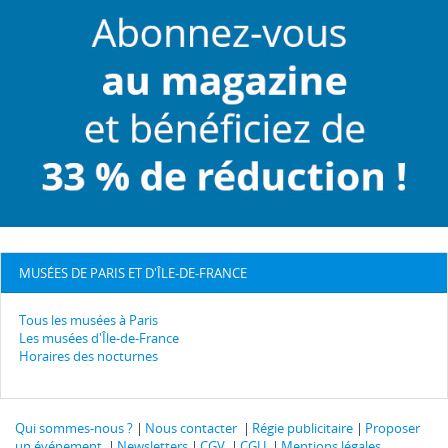
MUSÉES DE PARIS ET D'ÎLE-DE-FRANCE
Tous les musées à Paris
Les musées d'Île-de-France
Horaires des nocturnes
Qui sommes-nous ?
Nous contacter
Régie publicitaire
Proposer
un événement
Newsletters
CGV
CGU
Mentions légales