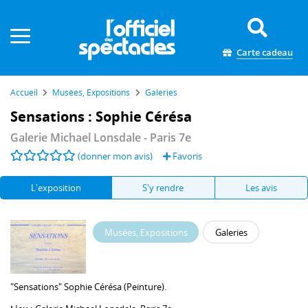
Panneau de gestion des cookies
Carte cadeau
Accueil
Musées, Expositions
Galeries
Sensations : Sophie Cérésa
Galerie Michael Lonsdale
- Paris 7e
(donner mon avis)
Favoris
L'exposition
S'y rendre
Les avis
Musées, Expositions
Galeries
"Sensations" Sophie Cérésa (Peinture).