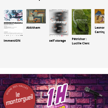
Akkitham
Leonora
Carringt
Pétrichor :
ImmersION
self storage
Lucille Clerc